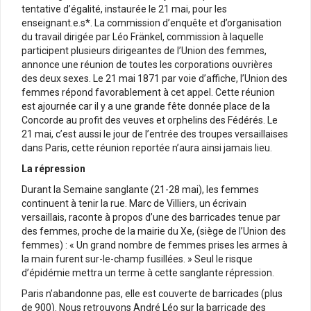
tentative d’égalité, instaurée le 21 mai, pour les
enseignant.e.s*. La commission d’enquête et d’organisation
du travail dirigée par Léo Fränkel, commission à laquelle
participent plusieurs dirigeantes de l’Union des femmes,
annonce une réunion de toutes les corporations ouvrières
des deux sexes. Le 21 mai 1871 par voie d’affiche, l’Union des
femmes répond favorablement à cet appel. Cette réunion
est ajournée car il y a une grande fête donnée place de la
Concorde au profit des veuves et orphelins des Fédérés. Le
21 mai, c’est aussi le jour de l’entrée des troupes versaillaises
dans Paris, cette réunion reportée n’aura ainsi jamais lieu.
La répression
Durant la Semaine sanglante (21-28 mai), les femmes
continuent à tenir la rue. Marc de Villiers, un écrivain
versaillais, raconte à propos d’une des barricades tenue par
des femmes, proche de la mairie du Xe, (siège de l’Union des
femmes) : « Un grand nombre de femmes prises les armes à
la main furent sur-le-champ fusillées. » Seul le risque
d’épidémie mettra un terme à cette sanglante répression.
Paris n’abandonne pas, elle est couverte de barricades (plus
de 900). Nous retrouvons André Léo sur la barricade des