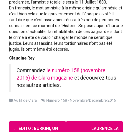
proclamée, l’amnistie totale le sera le 11 Juillet 1880.
En français, le mot amnistie à la même origine qu’amnésie et
c’est bien cela que le gouvernement de l’époque a voté. Il
faut dire que c’est assez bien réussi, très peu de personnes
connaissent ce moment de l’Histoire. Se pose aujourd’hui une
question d’actualité : la réhabilitation de ces bagnard.e.s dont
le crime a été de vouloir changer le monde ne serait que
justice. Leurs assassins, leurs tortionnaires n’ont pas été
jugés. Ils ont même été décorés.
Claudine Rey
Commandez
le numéro 158 (novembre
2016) de Clara magazine
et découvrez tous
nos autres articles.
Au fil de Clara
Numéro 158 - Novembre/Décembre 2016
Navigation
←
ÉDITO : BURKINI, UN
LAURENCE LA