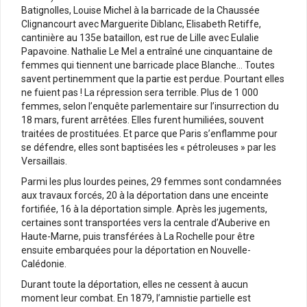
Batignolles, Louise Michel à la barricade de la Chaussée
Clignancourt avec Marguerite Diblanc, Elisabeth Retiffe,
cantinière au 135e bataillon, est rue de Lille avec Eulalie
Papavoine. Nathalie Le Mel a entraîné une cinquantaine de
femmes qui tiennent une barricade place Blanche… Toutes
savent pertinemment que la partie est perdue. Pourtant elles
ne fuient pas ! La répression sera terrible. Plus de 1 000
femmes, selon l’enquête parlementaire sur l’insurrection du
18 mars, furent arrêtées. Elles furent humiliées, souvent
traitées de prostituées. Et parce que Paris s’enflamme pour
se défendre, elles sont baptisées les « pétroleuses » par les
Versaillais.
Parmi les plus lourdes peines, 29 femmes sont condamnées
aux travaux forcés, 20 à la déportation dans une enceinte
fortifiée, 16 à la déportation simple. Après les jugements,
certaines sont transportées vers la centrale d’Auberive en
Haute-Marne, puis transférées à La Rochelle pour être
ensuite embarquées pour la déportation en Nouvelle-
Calédonie.
Durant toute la déportation, elles ne cessent à aucun
moment leur combat. En 1879, l’amnistie partielle est