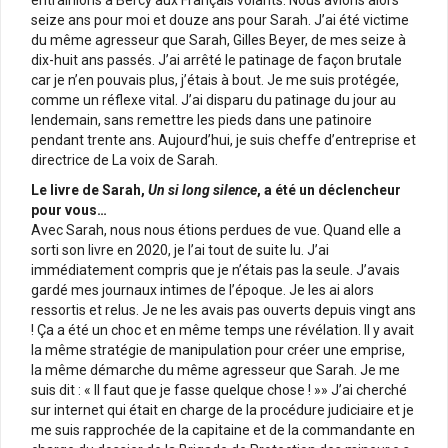
seize ans pour moi et douze ans pour Sarah. J’ai été victime
du même agresseur que Sarah, Gilles Beyer, de mes seize à
dix-huit ans passés. J’ai arrêté le patinage de façon brutale
car je n’en pouvais plus, j’étais à bout. Je me suis protégée,
comme un réflexe vital. J’ai disparu du patinage du jour au
lendemain, sans remettre les pieds dans une patinoire
pendant trente ans. Aujourd’hui, je suis cheffe d’entreprise et
directrice de La voix de Sarah.
Le livre de Sarah,
Un si long silence
, a été un déclencheur
pour vous…
Avec Sarah, nous nous étions perdues de vue. Quand elle a
sorti son livre en 2020, je l’ai tout de suite lu. J’ai
immédiatement compris que je n’étais pas la seule. J’avais
gardé mes journaux intimes de l’époque. Je les ai alors
ressortis et relus. Je ne les avais pas ouverts depuis vingt ans
! Ça a été un choc et en même temps une révélation. Il y avait
la même stratégie de manipulation pour créer une emprise,
la même démarche du même agresseur que Sarah. Je me
suis dit : « Il faut que je fasse quelque chose ! »» J’ai cherché
sur internet qui était en charge de la procédure judiciaire et je
me suis rapprochée de la capitaine et de la commandante en