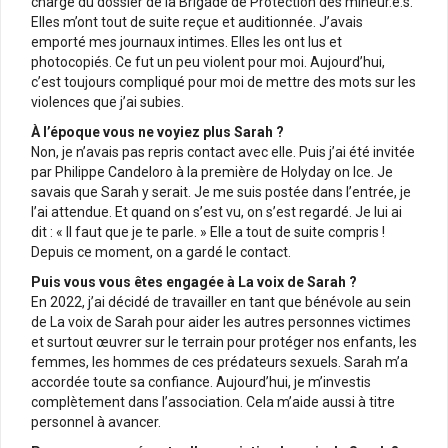
charge du dossier de la Brigade de Protection des mineur.e.s.
Elles m’ont tout de suite reçue et auditionnée. J’avais
emporté mes journaux intimes. Elles les ont lus et
photocopiés. Ce fut un peu violent pour moi. Aujourd’hui,
c’est toujours compliqué pour moi de mettre des mots sur les
violences que j’ai subies.
À l’époque vous ne voyiez plus Sarah ?
Non, je n’avais pas repris contact avec elle. Puis j’ai été invitée
par Philippe Candeloro à la première de Holyday on Ice. Je
savais que Sarah y serait. Je me suis postée dans l’entrée, je
l’ai attendue. Et quand on s’est vu, on s’est regardé. Je lui ai
dit : « Il faut que je te parle. » Elle a tout de suite compris !
Depuis ce moment, on a gardé le contact.
Puis vous vous êtes engagée à La voix de Sarah ?
En 2022, j’ai décidé de travailler en tant que bénévole au sein
de La voix de Sarah pour aider les autres personnes victimes
et surtout œuvrer sur le terrain pour protéger nos enfants, les
femmes, les hommes de ces prédateurs sexuels. Sarah m’a
accordée toute sa confiance. Aujourd’hui, je m’investis
complètement dans l’association. Cela m’aide aussi à titre
personnel à avancer.