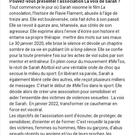
Pouvez-vous présenter l’association La voix de Sarah ?
Tout commence le jour où Sarah visionne le film
La
consolation
, l’histoire de Flavie Flament, abusée à l’âge de
treize ans. Elle est bouleversée, cela fait écho à son passé.
Elle se revoit à quinze ans, tétanisée, aux côtés de son
agresseur. Elle exprime alors l’envie d’écrire son histoire et
entame sa propre thérapie : mettre des mots sur ses maux.
Le 30 janvier 2020, elle brise le silence et dévoile un chapitre
sombre de sa vie en publiant
Un si long silence
. Elle se confie
pour la toute première fois sur les actes de viol subis par son
mentor et entraîneur. En plein coeur du mouvement #MeToo,
le récit de Sarah Abitbol est une véritable onde de choc qui
secoue le milieu du sport. En libérant sa parole, Sarah a
également libéré celle des autres, elle reçoit plusieurs milliers
de messages. C’était le début de #MeToo dans le sport. Elle
décide alors de créer une association pour sensibiliser et
aider l’ensemble des victimes de violences sexuelles : La voix
de Sarah.. En janvier 2022, transformer ce cauchemar en
force est viscéral.
Les objectifs de l’association sont d’écouter, de protéger, de
sensibiliser, d’orienter et de former. C’est recueillir la parole
des victimes, femmes ou hommes, filles ou garçons, d’abus
sexuels récents ou anciens et/ou de leurs proches, les