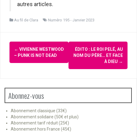
autres articles.
Au fil de Clara
Numéro 195 - Janvier 2023
Navigation
←
VIVIENNE WESTWOOD
ÉDITO : LE ROI PELÉ, AU
d'article
– PUNK IS NOT DEAD
NOM DU PÈRE… ET FACE
À DIEU
→
Abonnez-vous
Abonnement classique (33€)
Abonnement solidaire (50€ et plus)
Abonnement tarif réduit (25€)
Abonnement hors France (45€)