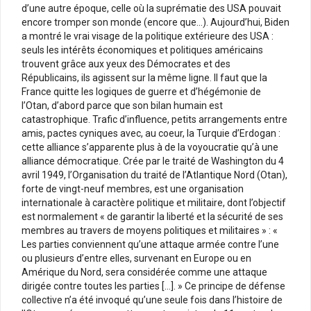
d’une autre époque, celle où la suprématie des USA pouvait
encore tromper son monde (encore que…). Aujourd’hui, Biden
a montré le vrai visage de la politique extérieure des USA :
seuls les intérêts économiques et politiques américains
trouvent grâce aux yeux des Démocrates et des
Républicains, ils agissent sur la même ligne. Il faut que la
France quitte les logiques de guerre et d’hégémonie de
l’Otan, d’abord parce que son bilan humain est
catastrophique. Trafic d’influence, petits arrangements entre
amis, pactes cyniques avec, au coeur, la Turquie d’Erdogan :
cette alliance s’apparente plus à de la voyoucratie qu’à une
alliance démocratique. Crée par le traité de Washington du 4
avril 1949, l’Organisation du traité de l’Atlantique Nord (Otan),
forte de vingt-neuf membres, est une organisation
internationale à caractère politique et militaire, dont l’objectif
est normalement « de garantir la liberté et la sécurité de ses
membres au travers de moyens politiques et militaires » : «
Les parties conviennent qu’une attaque armée contre l’une
ou plusieurs d’entre elles, survenant en Europe ou en
Amérique du Nord, sera considérée comme une attaque
dirigée contre toutes les parties […]. » Ce principe de défense
collective n’a été invoqué qu’une seule fois dans l’histoire de