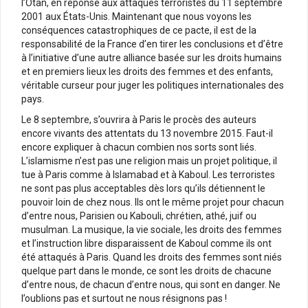
l’Otan, en réponse aux attaques terroristes du 11 septembre
2001 aux États-Unis. Maintenant que nous voyons les
conséquences catastrophiques de ce pacte, il est de la
responsabilité de la France d’en tirer les conclusions et d’être
à l’initiative d’une autre alliance basée sur les droits humains
et en premiers lieux les droits des femmes et des enfants,
véritable curseur pour juger les politiques internationales des
pays.
Le 8 septembre, s’ouvrira à Paris le procès des auteurs
encore vivants des attentats du 13 novembre 2015. Faut-il
encore expliquer à chacun combien nos sorts sont liés.
L’islamisme n’est pas une religion mais un projet politique, il
tue à Paris comme à Islamabad et à Kaboul. Les terroristes
ne sont pas plus acceptables dès lors qu’ils détiennent le
pouvoir loin de chez nous. Ils ont le même projet pour chacun
d’entre nous, Parisien ou Kabouli, chrétien, athé, juif ou
musulman. La musique, la vie sociale, les droits des femmes
et l’instruction libre disparaissent de Kaboul comme ils ont
été attaqués à Paris. Quand les droits des femmes sont niés
quelque part dans le monde, ce sont les droits de chacune
d’entre nous, de chacun d’entre nous, qui sont en danger. Ne
l’oublions pas et surtout ne nous résignons pas !