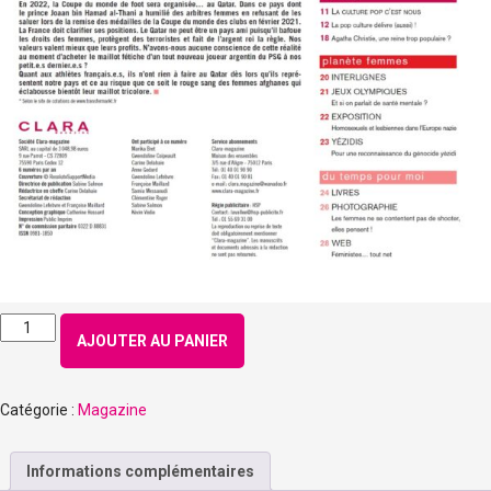
quantité
AJOUTER AU PANIER
de
Numéro
187
Catégorie :
Magazine
-
Septembre
2021
Informations complémentaires