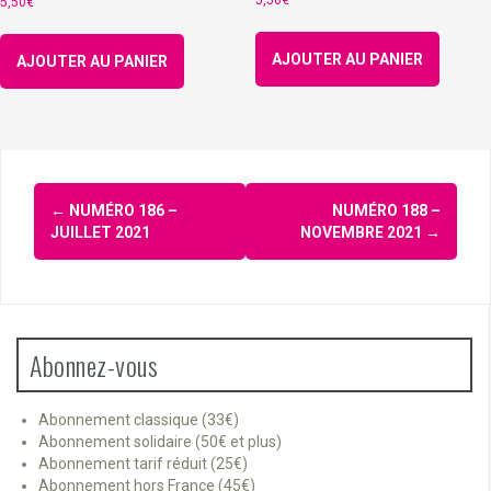
5,50
€
5,50
€
AJOUTER AU PANIER
AJOUTER AU PANIER
Navigation
←
NUMÉRO 186 –
NUMÉRO 188 –
d'article
JUILLET 2021
NOVEMBRE 2021
→
Abonnez-vous
Abonnement classique (33€)
Abonnement solidaire (50€ et plus)
Abonnement tarif réduit (25€)
Abonnement hors France (45€)