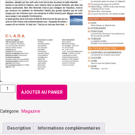
quantité
AJOUTER AU PANIER
de
Numéro
152
Catégorie :
Magazine
-
Novembre
2015
Description
Informations complémentaires