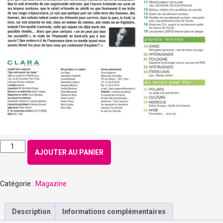
quantité
AJOUTER AU PANIER
de
Numéro
151
Catégorie :
Magazine
-
Septembre
2015
Description
Informations complémentaires