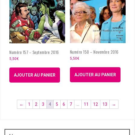
Numéro 158 – Novembre 2016
Numéro 157 – Septembre 2016
5,50
€
5,50
€
AJOUTER AU PANIER
AJOUTER AU PANIER
←
1
2
3
4
5
6
7
…
11
12
13
→