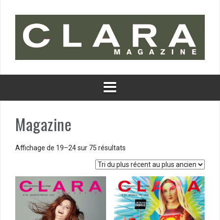
Aller
au
contenu
Magazine
Trié
Affichage de 19–24 sur 75 résultats
du
plus
récent
au
plus
ancien