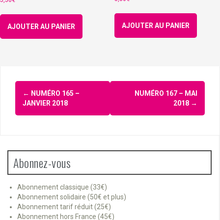
5,50
€
AJOUTER AU PANIER
AJOUTER AU PANIER
Navigation
←
NUMÉRO 165 –
NUMÉRO 167 – MAI
d'article
JANVIER 2018
2018
→
Abonnez-vous
Abonnement classique (33€)
Abonnement solidaire (50€ et plus)
Abonnement tarif réduit (25€)
Abonnement hors France (45€)