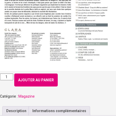
quantité
AJOUTER AU PANIER
de
Numéro
166
Catégorie :
Magazine
-
Mars
2018
Description
Informations complémentaires