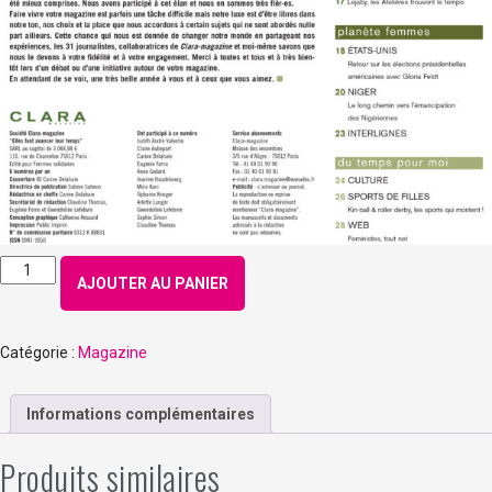
quantité
AJOUTER AU PANIER
de
Numéro
135
Catégorie :
Magazine
–
Janvier
2013
Informations complémentaires
Produits similaires