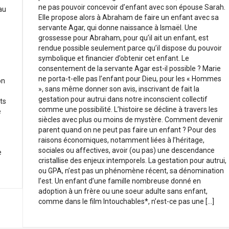
ne pas pouvoir concevoir d’enfant avec son épouse Sarah.
au
Elle propose alors à Abraham de faire un enfant avec sa
servante Agar, qui donne naissance à Ismaël. Une
grossesse pour Abraham, pour qu’il ait un enfant, est
rendue possible seulement parce qu’il dispose du pouvoir
symbolique et financier d’obtenir cet enfant. Le
consentement de la servante Agar est-il possible ? Marie
ne porta-t-elle pas l’enfant pour Dieu, pour les « Hommes
on
», sans même donner son avis, inscrivant de fait la
gestation pour autrui dans notre inconscient collectif
ts
comme une possibilité. L’histoire se décline à travers les
e
siècles avec plus ou moins de mystère. Comment devenir
parent quand on ne peut pas faire un enfant ? Pour des
raisons économiques, notamment liées à l’héritage,
sociales ou affectives, avoir (ou pas) une descendance
e
cristallise des enjeux intemporels. La gestation pour autrui,
ou GPA, n’est pas un phénomène récent, sa dénomination
l’est. Un enfant d’une famille nombreuse donné en
adoption à un frère ou une soeur adulte sans enfant,
comme dans le film Intouchables*, n’est-ce pas une […]