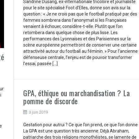
Sandrine Dusang, ex-internationale tricolore et journaliste
pour le site spécialisé Foot d’Elles, donne son avis sur la
question : « Je ne crois pas que le football pratiqué par des
femmes sombrera dans l’anonymat si les Françaises
venaient à échouer, considère-t-elle. Plutôt que l’on
retombera dans quelque chose de plus lisse. Les
performances des Lyonnaises et des Parisiennes sur la
scène européenne permettront de conserver une certaine
attractivité autour du football au féminin. » Pour l’ancienne
té
défenseuse centrale, l’enjeu est de pouvoir transformer
l’essai, passée […]
ur
GPA, éthique ou marchandisation ? La
i
pomme de discorde
3 juin 2019
Gestation pour autrui ? Ce que l’on prend, ce que l’on donne
e
La GPA est une question très ancienne. Déjà Abraham,
patriarche des trois religions monothéistes, se lamente de