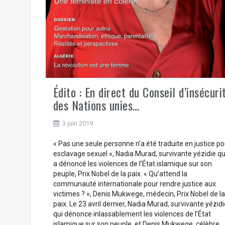
Édito : En direct du Conseil d’insécuri
des Nations unies…
3 juin 2019
« Pas une seule personne n’a été traduite en justice po
esclavage sexuel », Nadia Murad, survivante yézidie qu
a dénoncé les violences de l’État islamique sur son
peuple, Prix Nobel de la paix. « Qu’attend la
communauté internationale pour rendre justice aux
victimes ? », Denis Mukwege, médecin, Prix Nobel de la
paix. Le 23 avril dernier, Nadia Murad, survivante yézidi
qui dénonce inlassablement les violences de l’État
islamique sur son peuple, et Denis Mukwege, célèbre