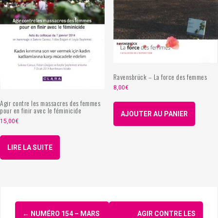
Ravensbrück – La force des femmes
8,00
€
Agir contre les massacres des femmes
pour en finir avec le féminicide
AJOUTER AU PANIER
15,00
€
LIRE LA SUITE
Navigation
←
NUMÉRO 154 – MARS
AGIR CONTRE LES