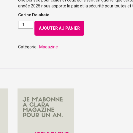
Une pensée pour celles et ceux qui vivent en guerre, que cett
année 2025 nous apporte la paix et la sécurité pour toutes et 
Carine
Delahaie
quantité
AJOUTER AU PANIER
de
Numéro
206
Catégorie :
Magazine
-
Novembre
2024