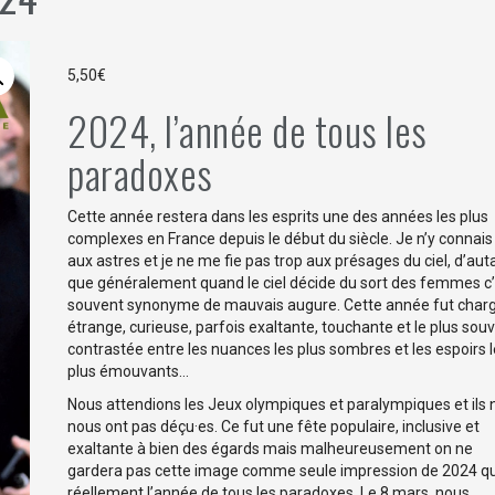
5,50
€
2024, l’année de tous les
paradoxes
Cette année restera dans les esprits une des années les plus
complexes en France depuis le début du siècle. Je n’y connais
aux astres et je ne me fie pas trop aux présages du ciel, d’aut
que généralement quand le ciel décide du sort des femmes c
souvent synonyme de mauvais augure. Cette année fut charg
étrange, curieuse, parfois exaltante, touchante et le plus sou
contrastée entre les nuances les plus sombres et les espoirs 
plus émouvants…
Nous attendions les Jeux olympiques et paralympiques et ils 
nous ont pas déçu·es. Ce fut une fête populaire, inclusive et
exaltante à bien des égards mais malheureusement on ne
gardera pas cette image comme seule impression de 2024 qu
réellement l’année de tous les paradoxes. Le 8 mars, nous