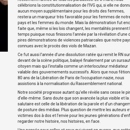
célébrions la constitutionnalisation de l’IVG qui, si elle ne donn
aucun moyen supplémentaire pour les droits des femmes,
restera un marqueur très favorable pour les femmes de notr
pays et les femmes du monde. Mais la démonstration fut en
faite que, même si les lois changent, les mentalités prennent 
temps puisque nous finissons l’année par la révélation d’une 
pires démonstrations de violences patriarcales que notre pays
connues avec le procès des viols de Mazan.
Ce fut aussi l’année d’une dissolution ratée qui remit le RN sur
devant de la scène politique, balayé finalement par un sursau
citoyen mais qui l’installa comme un interlocuteur médiateur
valable des gouvernements successifs. Alors que nous fêtion
80 ans de la Libération de Paris de l’occupation nazie, nous
assistions à la normalisation du Rassemblement national.
Notre société progresse autant qu’elle révèle sans cesse le pi
d’elle-même. Sans doute que son avancée la plus visible et la
salutaire est celle de la libération de la parole et d’un chang
de posture des médias. Plus question de mettre les auteurs et
victimes dos à dos et l’envie pour les jeunes générations d’enf
regarder notre histoire, nos histoires, en face.