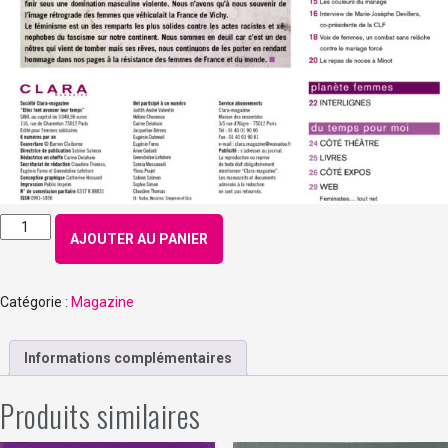
quantité
AJOUTER AU PANIER
de
Numéro
138
Catégorie :
Magazine
–
Juillet
2013
Informations complémentaires
Produits similaires