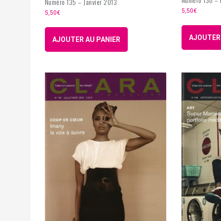
Numéro 135 – Janvier 2013
5,50
€
5,50
€
AJOUTER 
AJOUTER AU PANIER