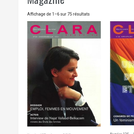
Trié
Affichage de 1–6 sur 75 résultats
du
plus
récent
au
plus
ancien
Numéro 136 – 