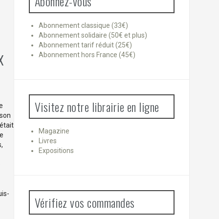
Abonnez-vous
Abonnement classique (33€)
Abonnement solidaire (50€ et plus)
Abonnement tarif réduit (25€)
x
Abonnement hors France (45€)
Visitez notre librairie en ligne
le
 son
́tait
Magazine
de
Livres
s,
Expositions
e
uis-
Vérifiez vos commandes