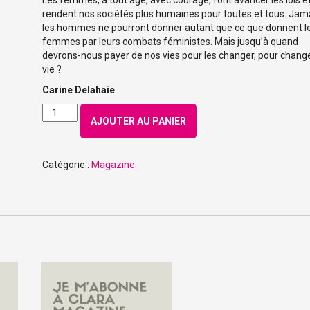
Les femmes, à tout âge, avec courage, font avancer les lois e
rendent nos sociétés plus humaines pour toutes et tous. Jam
les hommes ne pourront donner autant que ce que donnent l
femmes par leurs combats féministes. Mais jusqu’à quand
devrons-nous payer de nos vies pour les changer, pour change
vie ?
Carine
Delahaie
quantité
AJOUTER AU PANIER
de
Numéro
205
Catégorie :
Magazine
-
Septembre
2024