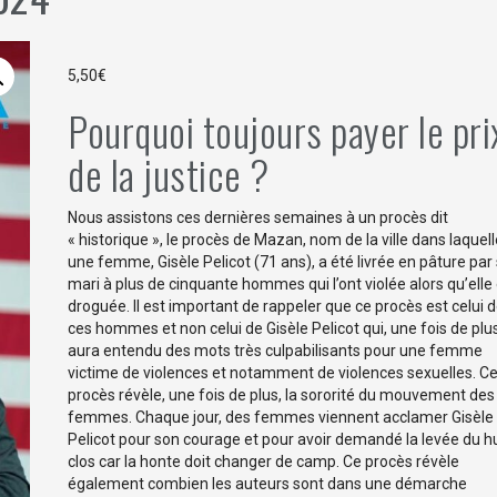
5,50
€
Pourquoi toujours payer le pri
de la justice ?
Nous assistons ces dernières semaines à un procès dit
« historique », le procès de Mazan, nom de la ville dans laquel
une femme, Gisèle Pelicot (71 ans), a été livrée en pâture par
mari à plus de cinquante hommes qui l’ont violée alors qu’elle e
droguée. Il est important de rappeler que ce procès est celui 
ces hommes et non celui de Gisèle Pelicot qui, une fois de plu
aura entendu des mots très culpabilisants pour une femme
victime de violences et notamment de violences sexuelles. C
procès révèle, une fois de plus, la sororité du mouvement des
femmes. Chaque jour, des femmes viennent acclamer Gisèle
Pelicot pour son courage et pour avoir demandé la levée du h
clos car la honte doit changer de camp. Ce procès révèle
également combien les auteurs sont dans une démarche