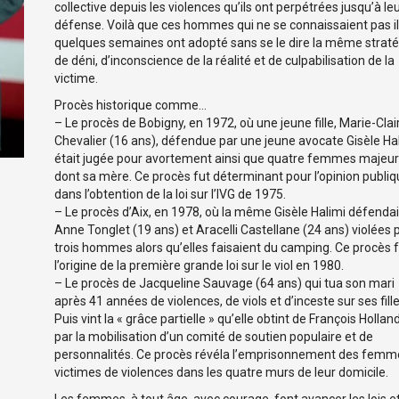
collective depuis les violences qu’ils ont perpétrées jusqu’à le
défense. Voilà que ces hommes qui ne se connaissaient pas il
quelques semaines ont adopté sans se le dire la même strate
de déni, d’inconscience de la réalité et de culpabilisation de la
victime.
Procès historique comme…
– Le procès de Bobigny, en 1972, où une jeune fille, Marie-Clai
Chevalier (16 ans), défendue par une jeune avocate Gisèle Hal
était jugée pour avortement ainsi que quatre femmes majeu
dont sa mère. Ce procès fut déterminant pour l’opinion publi
dans l’obtention de la loi sur l’IVG de 1975.
– Le procès d’Aix, en 1978, où la même Gisèle Halimi défendai
Anne Tonglet (19 ans) et Aracelli Castellane (24 ans) violées 
trois hommes alors qu’elles faisaient du camping. Ce procès fu
l’origine de la première grande loi sur le viol en 1980.
– Le procès de Jacqueline Sauvage (64 ans) qui tua son mari
après 41 années de violences, de viols et d’inceste sur ses fille
Puis vint la « grâce partielle » qu’elle obtint de François Hollan
par la mobilisation d’un comité de soutien populaire et de
personnalités. Ce procès révéla l’emprisonnement des fem
victimes de violences dans les quatre murs de leur domicile.