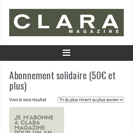
Aller
au
contenu
Abonnement solidaire (50€ et
plus)
Voici le seul résultat