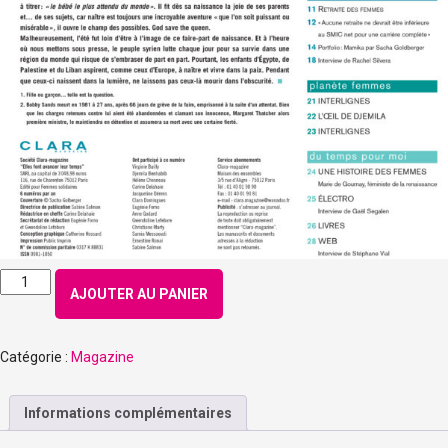
quantité
AJOUTER AU PANIER
de
Numéro
139
Catégorie :
Magazine
–
Septembre
2013
Informations complémentaires