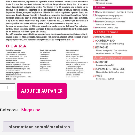
quantité
AJOUTER AU PANIER
de
Numéro
140
Catégorie :
Magazine
–
Novembre
2013
Informations complémentaires