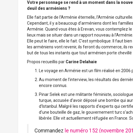
Votre personnage se rend à un moment dans la nouvelle
deuil des arméniens ?
Elle fait partie de l’Arménie éternelle, l’Arménie culture
Cependant, il y a beaucoup d’arméniens dont les familles 
Arménie. Quand vous êtes à Erevan, vous contemplez le M
lieux mais se situer dans un rapport nouveau à l’Arméni
Elle peut le faire, elle le fait. C’est symbolique. Il faut bi
les arméniens vont revenir, ils feront du commerce, ils r
but de tous les instants que tout arménien porte chevillé
Propos recueillis par
Carine Delahaie
Le voyage en Arménie est un film réalisé en 2006 
Au moment de l’interview, les résultats des dernièr
encore connus.
Pinar Selek est une militante féministe, sociologue e
turque, accusée d’avoir déposé une bombe qui aura
d’Istanbul. Malgré les rapports d’experts qui certif
d’une bouteille de gaz, le gouvernement turc s’ach
libérée. Elle vit actuellement réfugiée en France. S
Commandez
le numéro 152 (novembre 201