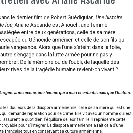
Dans le dernier film de Robert Guédiguian,
Une histoire
de fou
, Ariane Ascaride est Anouch, une femme
assiégée entre deux générations, celle de sa mère
rescapée du Génocide arménien et celle de son fils qui
hurle vengeance. Alors que l’une s’éteint dans la folie,
l’autre s’engage dans la lutte armée pour ne pas y
sombrer. De la mémoire ou de l’oubli, de laquelle des
deux rives de la tragédie humaine revient-on vivant ?
’origine arménienne, une femme qui a mari et enfants mais que l’histoire
tes les douleurs de la diaspora arménienne, celle de sa mère qui est une
m, qui demande réparation pour ce crime. Elle vit avec un homme qui est
urent le quotidien, l’équilibre de leur famille. Il représente cette
ncroyable pour s’intégrer. La diaspora arménienne a fait cela d’une
été française tout en conservant sa culture arménienne.