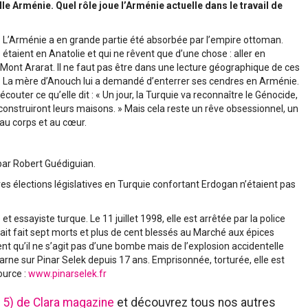
 Arménie. Quel rôle joue l’Arménie actuelle dans le travail de
lle. L’Arménie a en grande partie été absorbée par l’empire ottoman.
étaient en Anatolie et qui ne rêvent que d’une chose : aller en
ont Ararat. Il ne faut pas être dans une lecture géographique de ces
e. La mère d’Anouch lui a demandé d’enterrer ses cendres en Arménie.
en écouter ce qu’elle dit : « Un jour, la Turquie va reconnaître le Génocide,
econstruiront leurs maisons. » Mais cela reste un rêve obsessionnel, un
 au corps et au cœur.
par Robert Guédiguian.
es élections législatives en Turquie confortant Erdogan n’étaient pas
t essayiste turque. Le 11 juillet 1998, elle est arrêtée par la police
it fait sept morts et plus de cent blessés au Marché aux épices
ient qu’il ne s’agit pas d’une bombe mais de l’explosion accidentelle
arne sur Pinar Selek depuis 17 ans. Emprisonnée, torturée, elle est
ource :
www.pinarselek.fr
5) de Clara magazine
et découvrez tous nos autres