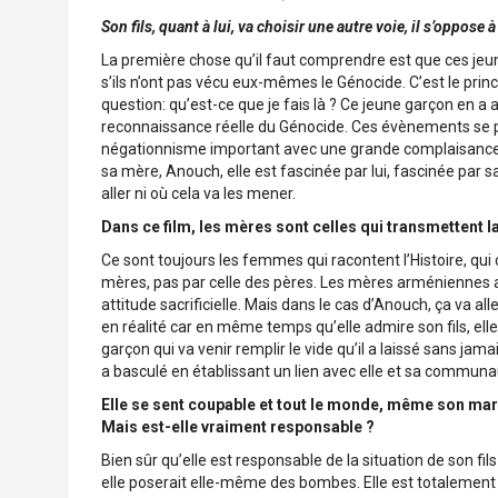
Son fils, quant à lui, va choisir une autre voie, il s’oppose 
La première chose qu’il faut comprendre est que ces je
s’ils n’ont pas vécu eux-mêmes le Génocide. C’est le prin
question: qu’est-ce que je fais là ? Ce jeune garçon en a
reconnaissance réelle du Génocide. Ces évènements se pas
négationnisme important avec une grande complaisance de
sa mère, Anouch, elle est fascinée par lui, fascinée par s
aller ni où cela va les mener.
Dans ce film, les mères sont celles qui transmettent l
Ce sont toujours les femmes qui racontent l’Histoire, qui 
mères, pas par celle des pères. Les mères arméniennes
attitude sacrificielle. Mais dans le cas d’Anouch, ça va all
en réalité car en même temps qu’elle admire son fils, ell
garçon qui va venir remplir le vide qu’il a laissé sans jam
a basculé en établissant un lien avec elle et sa communa
Elle se sent coupable et tout le monde, même son mari,
Mais est-elle vraiment responsable ?
Bien sûr qu’elle est responsable de la situation de son fils 
elle poserait elle-même des bombes. Elle est totalement en