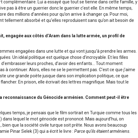
t complémentaire. Lui a essayé que tout se tienne dans cette famille, y
ive pas à être un guerrier donc le guerrier c’est elle. En même temps,
core des millions d’années pour qu’on arrive à changer ça. Pour moi,
ont tellement absorbé et qu’elles reproduisent sans qu’on ait besoin de
it, engagée aux côtés d’Aram dans la lutte armée, un profil de
s femmes engagées dans une lutte et qui vont jusqu’à prendre les armes.
. Un idéal politique est quelque chose d’incroyable. Et les filles
mer, d’embrasser leurs proches, d’avoir des enfants… Tout moment
pas à continuer. Alors, elles ne se le permettent pas. C’est ce que j’aime
este une grande poète jusque dans son implication politique, ce que
ancher. En prison, elle écrivait des lettres magnifique. Mais tout le
la reconnaissance du Génocide arménien. Comment peut-il être
lques temps, je pensais que le film sortirait en Turquie comme tous les
) dans lequel le mot génocide est prononcé. Mais aujourd’hui, on
, bien que la société civile turque soit prête. Nous avons beaucoup
mie Pinar Selek (3) qui a écrit le livre :
Parce qu’ils étaient arméniens
.