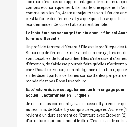
son mari n’est pas un rapport antagoniste mais un rappor
compris économiquement, il a monté une épicerie. Il n’arr
comme tous les fils, Aram a toujours raison. Il faudra en
c’est la faute des femmes. Il y a quelque chose qu’elles 
leur demander. Ce qui est absolument terrible.
Le troisième personnage féminin dans le film est Anah
femme différent ?
Un profil de femme différent ? Elle est le profil type de
Beaucoup de femmes kurdes sont comme ça, très impliquées
sont capables de tout sacrifier. Elles s’interdisent d’ai
d’émotion, de faiblesse pourrait faire qu’elles n’arrivent 
chez Rosa Luxemburg, son intelligence et sa force, qui r
s’interdisent parfois certaines combattantes par peur de fl
monde n’est pas Rosa Luxemburg.
Une histoire de fou
est également un film engagé pour 
accueilli, notamment en Turquie ?
Je ne sais pas comment ça va se passer. Il y a encore que
autres films de Robert, y compris
Le voyage en Arménie
(1
revient à un durcissement de l’État turc avec Erdogan (2) 
d’amis turcs qui soutiennent le film. C’est le cas de notre a