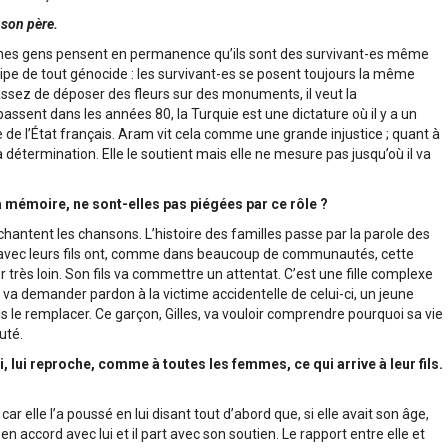
à son père.
unes gens pensent en permanence qu’ils sont des survivant-es même
cipe de tout génocide : les survivant-es se posent toujours la même
 assez de déposer des fleurs sur des monuments, il veut la
sent dans les années 80, la Turquie est une dictature où il y a un
 l’État français. Aram vit cela comme une grande injustice ; quant à
a détermination. Elle le soutient mais elle ne mesure pas jusqu’où il va
a mémoire, ne sont-elles pas piégées par ce rôle ?
chantent les chansons. L’histoire des familles passe par la parole des
 avec leurs fils ont, comme dans beaucoup de communautés, cette
er très loin. Son fils va commettre un attentat. C’est une fille complexe
e va demander pardon à la victime accidentelle de celui-ci, un jeune
ais le remplacer. Ce garçon, Gilles, va vouloir comprendre pourquoi sa vie
uté.
 lui reproche, comme à toutes les femmes, ce qui arrive à leur fils.
car elle l’a poussé en lui disant tout d’abord que, si elle avait son âge,
 accord avec lui et il part avec son soutien. Le rapport entre elle et