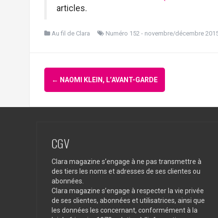
articles.
Au fil de Clara
Numéro 152 - novembre/décembre 201
Navigation
←
NAOMI KLEIN, L’AVANT-GARDE
d'article
CGV
Clara magazine s’engage à ne pas transmettre à
des tiers les noms et adresses de ses clientes ou
abonnées.
Clara magazine s’engage à respecter la vie privée
de ses clientes, abonnées et utilisatrices, ainsi que
les données les concernant, conformément à la