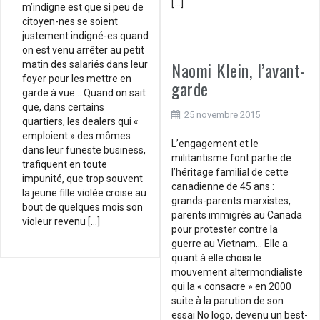
[…]
m’indigne est que si peu de
citoyen-nes se soient
justement indigné-es quand
on est venu arrêter au petit
Naomi Klein, l’avant-
matin des salariés dans leur
foyer pour les mettre en
garde
garde à vue… Quand on sait
que, dans certains
25 novembre 2015
quartiers, les dealers qui «
emploient » des mômes
L’engagement et le
dans leur funeste business,
militantisme font partie de
trafiquent en toute
l’héritage familial de cette
impunité, que trop souvent
canadienne de 45 ans :
la jeune fille violée croise au
grands-parents marxistes,
bout de quelques mois son
parents immigrés au Canada
violeur revenu […]
pour protester contre la
guerre au Vietnam… Elle a
quant à elle choisi le
mouvement altermondialiste
qui la « consacre » en 2000
suite à la parution de son
essai No logo, devenu un best-