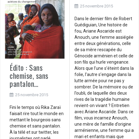
25 novembre 2015
Dans le dernier film de Robert
Guédiguian, Une histoire de
fou, Ariane Ascaride est
Anouch, une femme assiégée
entre deux générations, celle
de sa mère rescapée du
Génocide arménien et celle de
son fils qui hurle vengeance.
Édito : Sans
Alors que l’une s’éteint dans la
chemise, sans
folie, l’autre s’engage dans la
pantalon…
lutte armée pour ne pas y
sombrer. De la mémoire ou de
l’oubli, de laquelle des deux
25 novembre 2015
rives de la tragédie humaine
revient-on vivant ? Entretien
Fini le temps où Rika Zaraï
avec Ariane Ascaride. Dans ce
faisait rire tout le monde en
film, vous incarnez Anouch,
mettant le bourgeois sans
une mère de famille d’origine
che­mise et sans pantalon.
arménienne, une femme qui a
À la télé et sur twitter, les
mari et enfants mais que
journalistes ont parlé