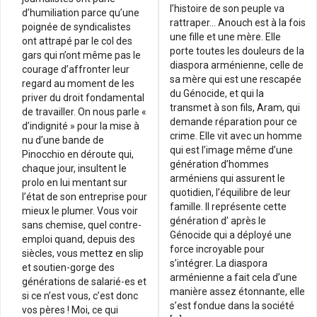
l’histoire de son peuple va
d’humiliation parce qu’une
rattraper… Anouch est à la fois
poignée de syndicalistes
une fille et une mère. Elle
ont attrapé par le col des
porte toutes les douleurs de la
gars qui n’ont même pas le
diaspora arménienne, celle de
courage d’affronter leur
sa mère qui est une rescapée
regard au moment de les
du Génocide, et qui la
priver du droit fondamental
transmet à son fils, Aram, qui
de travailler. On nous parle «
demande réparation pour ce
d’indignité » pour la mise à
crime. Elle vit avec un homme
nu d’une bande de
qui est l’image même d’une
Pinocchio en déroute qui,
génération d’hommes
chaque jour, insultent le
arméniens qui assurent le
prolo en lui mentant sur
quotidien, l’équilibre de leur
l’état de son entreprise pour
famille. Il représente cette
mieux le plumer. Vous voir
génération d’ après le
sans chemise, quel contre-
Génocide qui a déployé une
emploi quand, depuis des
force incroyable pour
siècles, vous mettez en slip
s’intégrer. La diaspora
et soutien-gorge des
arménienne a fait cela d’une
générations de salarié-es et
manière assez étonnante, elle
si ce n’est vous, c’est donc
s’est fondue dans la société
vos pères ! Moi, ce qui