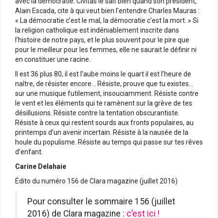
avec la démocratie. Civitas le sait bien quand son président,
Alain Escada, cite à qui veut bien l’entendre Charles Mauras :
« La démocratie c’est le mal, la démocratie c’est la mort. » Si
la religion catholique est indéniablement inscrite dans
l’histoire de notre pays, et le plus souvent pour le pire que
pour le meilleur pour les femmes, elle ne saurait le définir ni
en constituer une racine.
Il est 36 plus 80, il est l’aube moins le quart il est l’heure de
naître, de résister encore… Résiste, prouve que tu existes…
sur une musique futilement, insouciamment. Résiste contre
le vent et les éléments qui te ramènent sur la grève de tes
désillusions. Résiste contre la tentation obscurantiste.
Résiste à ceux qui restent sourds aux fronts populaires, au
printemps d’un avenir incertain. Résiste à la nausée de la
houle du populisme. Résiste au temps qui passe sur tes rêves
d’enfant.
Carine Delahaie
Édito du numéro 156 de Clara magazine (juillet 2016)
Pour consulter le sommaire 156 (juillet
2016) de Clara magazine :
c’est ici !