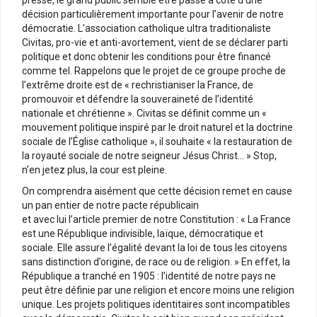
presse, le grand public semble être passé à côté d’une
décision particulièrement importante pour l’avenir de notre
démocratie. L’association catholique ultra traditionaliste
Civitas, pro-vie et anti-avortement, vient de se déclarer parti
politique et donc obtenir les conditions pour être financé
comme tel. Rappelons que le projet de ce groupe proche de
l’extrême droite est de « rechristianiser la France, de
promouvoir et défendre la souveraineté de l’identité
nationale et chrétienne ». Civitas se définit comme un «
mouvement politique inspiré par le droit naturel et la doctrine
sociale de l’Église catholique », il souhaite « la restauration de
la royauté sociale de notre seigneur Jésus Christ… » Stop,
n’en jetez plus, la cour est pleine.
On comprendra aisément que cette décision remet en cause
un pan entier de notre pacte républicain
et avec lui l’article premier de notre Constitution : « La France
est une République indivisible, laïque, démocratique et
sociale. Elle assure l’égalité devant la loi de tous les citoyens
sans distinction d’origine, de race ou de religion. » En effet, la
République a tranché en 1905 : l’identité de notre pays ne
peut être définie par une religion et encore moins une religion
unique. Les projets politiques identitaires sont incompatibles