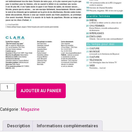
quantité
AJOUTER AU PANIER
de
Numéro
156
Catégorie :
Magazine
-
Juillet
2016
Description
Informations complémentaires