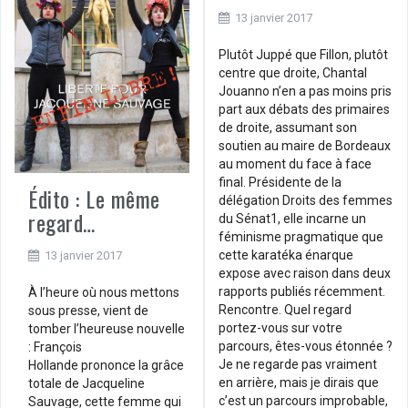
13 janvier 2017
Plutôt Juppé que Fillon, plutôt
centre que droite, Chantal
Jouanno n’en a pas moins pris
part aux débats des primaires
de droite, assumant son
soutien au maire de Bordeaux
au moment du face à face
final. Présidente de la
Édito : Le même
délégation Droits des femmes
regard…
du Sénat1, elle incarne un
féminisme pragmatique que
cette karatéka énarque
13 janvier 2017
expose avec raison dans deux
rapports publiés récemment.
À l’heure où nous mettons
Rencontre. Quel regard
sous presse, vient de
portez-vous sur votre
tomber l’heureuse nouvelle
parcours, êtes-vous étonnée ?
: François
Je ne regarde pas vraiment
Hollande prononce la grâce
en arrière, mais je dirais que
totale de Jacqueline
c’est un parcours improbable,
Sauvage, cette femme qui