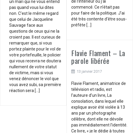
de l’Intérieur où j’ai
un mari qui ne vous entend
commencé. Ce n’était pas
pas quand vous lui dites
pour faire de la politique. J’ai
non. C’est le même regard
été très contente d’être sous-
que celui de Jacqueline
préfète […]
Sauvage face aux
questions de ceux qui ne la
croient pas. Il est curieux de
remarquer que, si vous
portez plainte pour le vol de
Flavie Flament – La
votre portefeuille, le policier
parole libérée
qui vous recevra ne doutera
nullement de votre statut
13 janvier 2017
de victime, mais si vous
venez dénoncer le viol que
Flavie Flament, animatrice de
vous avez subi, sa première
télévision et radio, est
réaction sera […]
l’auteure d’un livre, La
consolation, dans lequel elle
explique avoir été violée à 13
ans par un photographe
célèbre, dont elle ne dévoile
pas immédiatement l’identité.
Ce livre, « je le dédie à toutes