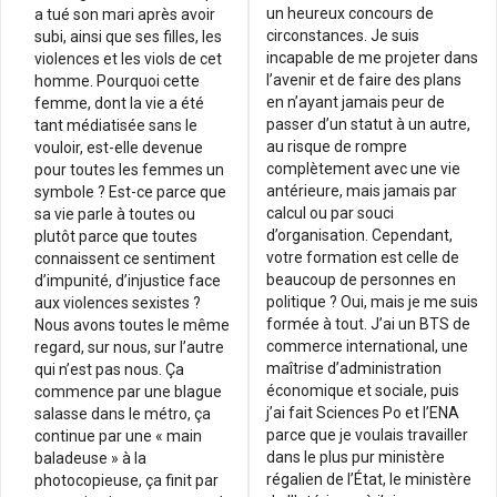
un heureux concours de
a tué son mari après avoir
circonstances. Je suis
subi, ainsi que ses filles, les
incapable de me projeter dans
violences et les viols de cet
l’avenir et de faire des plans
homme. Pourquoi cette
en n’ayant jamais peur de
femme, dont la vie a été
passer d’un statut à un autre,
tant médiatisée sans le
au risque de rompre
vouloir, est-elle devenue
complètement avec une vie
pour toutes les femmes un
antérieure, mais jamais par
symbole ? Est-ce parce que
calcul ou par souci
sa vie parle à toutes ou
d’organisation. Cependant,
plutôt parce que toutes
votre formation est celle de
connaissent ce sentiment
beaucoup de personnes en
d’impunité, d’injustice face
politique ? Oui, mais je me suis
aux violences sexistes ?
formée à tout. J’ai un BTS de
Nous avons toutes le même
commerce international, une
regard, sur nous, sur l’autre
maîtrise d’administration
qui n’est pas nous. Ça
économique et sociale, puis
commence par une blague
j’ai fait Sciences Po et l’ENA
salasse dans le métro, ça
parce que je voulais travailler
continue par une « main
dans le plus pur ministère
baladeuse » à la
régalien de l’État, le ministère
photocopieuse, ça finit par