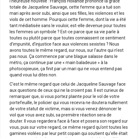
l’heureuse nouvelle : François Hollande prononce la grâce
totale de Jacqueline Sauvage, cette femme qui a tué son
mari après avoir subi, ainsi que ses filles, les violences et les
viols de cet homme. Pourquoi cette femme, dont la vie a été
tant médiatisée sans le vouloir, est-elle devenue pour toutes
les femmes un symbole ? Est-ce parce que sa vie parle à
toutes ou plutôt parce que toutes connaissent ce sentiment
d’impunité, d’injustice face aux violences sexistes ? Nous
avons toutes le même regard, sur nous, sur l’autre qui n’est
pas nous. Ça commence par une blague salasse dans le
métro, ça continue par une « main baladeuse » à la
photocopieuse, ça finit par un mari qui ne vous entend pas
quand vous lui dites non.
C’est le même regard que celui de Jacqueline Sauvage face
aux questions de ceux qui ne la croient pas. Il est curieux de
remarquer que, si vous portez plainte pour le vol de votre
portefeuille, le policier qui vous recevra ne doutera nullement
de votre statut de victime, mais si vous venez dénoncer le
viol que vous avez subi, sa première réaction sera de
douter. Il vous regardera face à face et posera son regard sur
vous, puis sur votre regard, ce même regard qu’ont toutes les
gamines violées par leur petit copain qui soutient qu’elle était