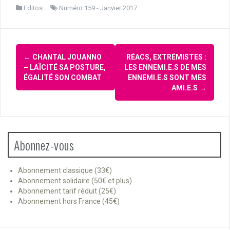
Editos
Numéro 159 - Janvier 2017
Navigation
←
CHANTAL JOUANNO
RÉACS, EXTRÉMISTES :
d'article
– LAÏCITÉ SA POSTURE,
LES ENNEMI.E.S DE MES
ÉGALITÉ SON COMBAT
ENNEMI.E.S SONT MES
AMI.E.S
→
Abonnez-vous
Abonnement classique (33€)
Abonnement solidaire (50€ et plus)
Abonnement tarif réduit (25€)
Abonnement hors France (45€)