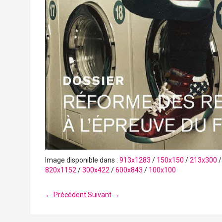
Image disponible dans :
913x1283
/
150x150
/
213x300
820x1152
/
300x422
/
600x843
/
100x100
← Précédent
Suivant →