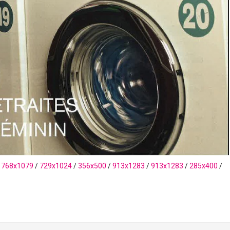
/
768x1079
/
729x1024
/
356x500
/
913x1283
/
913x1283
/
285x400
/