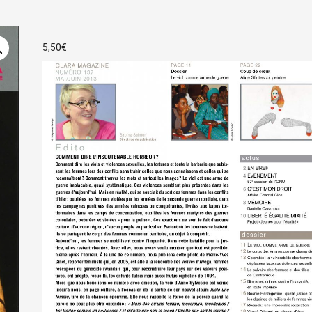
5,50
€