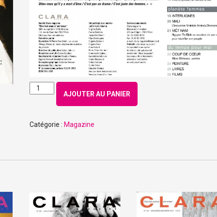
quantité
AJOUTER AU PANIER
de
Numéro
137
Catégorie :
Magazine
–
Mai
2013