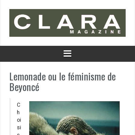
Aller
au
contenu
Lemonade ou le féminisme de
Beyoncé
C
h
oi
si
s