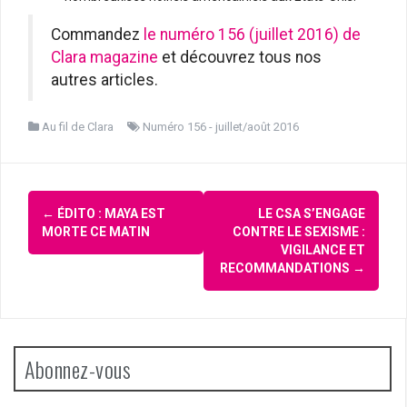
Commandez
le numéro 156 (juillet 2016) de
Clara magazine
et découvrez tous nos
autres articles.
Au fil de Clara
Numéro 156 - juillet/août 2016
Navigation
←
ÉDITO : MAYA EST
LE CSA S’ENGAGE
d'article
MORTE CE MATIN
CONTRE LE SEXISME :
VIGILANCE ET
RECOMMANDATIONS
→
Abonnez-vous