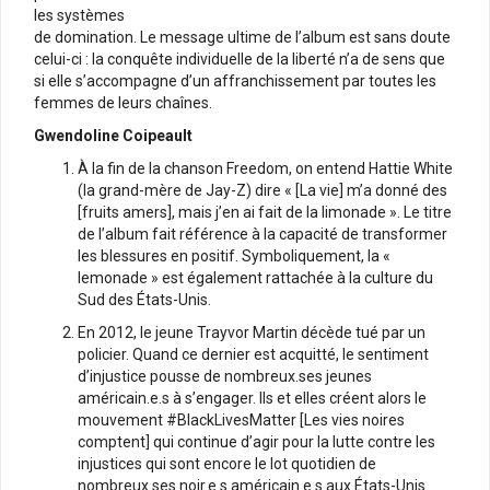
les systèmes
de domination. Le message ultime de l’album est sans doute
celui-ci : la conquête individuelle de la liberté n’a de sens que
si elle s’accompagne d’un affranchissement par toutes les
femmes de leurs chaînes.
Gwendoline Coipeault
À la fin de la chanson Freedom, on entend Hattie White
(la grand-mère de Jay-Z) dire « [La vie] m’a donné des
[fruits amers], mais j’en ai fait de la limonade ». Le titre
de l’album fait référence à la capacité de transformer
les blessures en positif. Symboliquement, la «
lemonade » est également rattachée à la culture du
Sud des États-Unis.
En 2012, le jeune Trayvor Martin décède tué par un
policier. Quand ce dernier est acquitté, le sentiment
d’injustice pousse de nombreux.ses jeunes
américain.e.s à s’engager. Ils et elles créent alors le
mouvement #BlackLivesMatter [Les vies noires
comptent] qui continue d’agir pour la lutte contre les
injustices qui sont encore le lot quotidien de
nombreux.ses noir.e.s américain.e.s aux États-Unis.