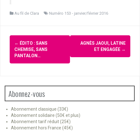
Au fil de Clara
Numéro 153 - janvier/février 2016
Navigation
←
ÉDITO : SANS
AGNÈS JAOUI, LATINE
d'article
CHEMISE, SANS
ET ENGAGÉE
→
PANTALON…
Abonnez-vous
Abonnement classique (33€)
Abonnement solidaire (50€ et plus)
Abonnement tarif réduit (25€)
Abonnement hors France (45€)