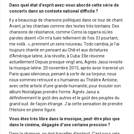
Dans quel état d’esprit avez-vous abordé cette série de
concerts dans un contexte national difficile ?
Il y a beaucoup de chansons politiques dans ce tour de chant.
Avant, je les chantais comme des textes très lointains. Des
chansons de résistance, comme Como la cigarra où les
paroles disent «On m’a tuée tellement de fois. Et pourtant,
me voilà…», prennent un sens nouveau. Todo cambia, je l’ai
toujours chanté en pensant au Chili et aux dictatures
d’Amérique latine, à la révolte, à Cuba. Elle résonne
actuellement Depuis presque vingt ans, Agnès Jaoui revisite
la musique latine. 20 novembre 2015, après avoir traversé un
Paris quasi silencieux, peinant à sortir de sa torpeur, nous
nous sommes retrouvé.e.s humaines au Théâtre Antoine,
avec cette artiste d’une grande humanité, pour écouter son
album Nostalgias prendre forme. Agnès Jaoui a
définitivement le goût des autres et le goût des peuples du
grand sud. de façon étrange. J’ai cette sensation de prendre
l’Histoire en pleine figure.
Vous êtes très libre dans la musique, peut-être plus que
dans le cinéma, dégagée d’une certaine pression ?
Dans la chanson, on doit travailler d’instinct. C’est pour cela