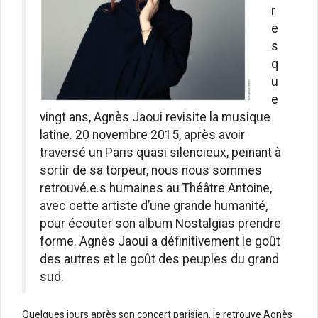
r
e
s
q
u
e
vingt ans, Agnès Jaoui revisite la musique
latine. 20 novembre 2015, après avoir
traversé un Paris quasi silencieux, peinant à
sortir de sa torpeur, nous nous sommes
retrouvé.e.s humaines au Théâtre Antoine,
avec cette artiste d’une grande humanité,
pour écouter son album Nostalgias prendre
forme. Agnès Jaoui a définitivement le goût
des autres et le goût des peuples du grand
sud.
Quelques jours après son concert parisien, je retrouve Agnès