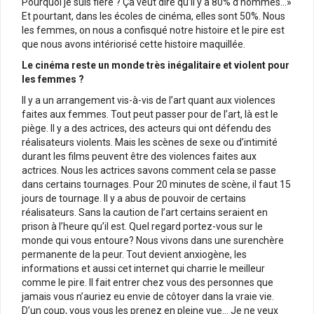
Pourquoi je suis fière ? Ça veut dire qu’il y a 80% d’hommes…»
Et pourtant, dans les écoles de cinéma, elles sont 50%. Nous
les femmes, on nous a confisqué notre histoire et le pire est
que nous avons intériorisé cette histoire maquillée.
Le cinéma reste un monde très inégalitaire et violent pour
les femmes ?
Il y a un arrangement vis-à-vis de l’art quant aux violences
faites aux femmes. Tout peut passer pour de l’art, là est le
piège. Il y a des actrices, des acteurs qui ont défendu des
réalisateurs violents. Mais les scènes de sexe ou d’intimité
durant les films peuvent être des violences faites aux
actrices. Nous les actrices savons comment cela se passe
dans certains tournages. Pour 20 minutes de scène, il faut 15
jours de tournage. Il y a abus de pouvoir de certains
réalisateurs. Sans la caution de l’art certains seraient en
prison à l’heure qu’il est. Quel regard portez-vous sur le
monde qui vous entoure? Nous vivons dans une surenchère
permanente de la peur. Tout devient anxiogène, les
informations et aussi cet internet qui charrie le meilleur
comme le pire. Il fait entrer chez vous des personnes que
jamais vous n’auriez eu envie de côtoyer dans la vraie vie.
D’un coup, vous vous les prenez en pleine vue… Je ne veux