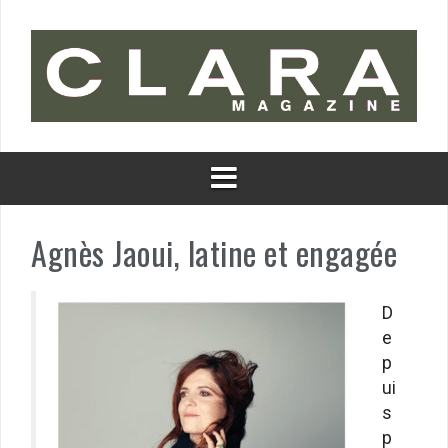
Aller
au
contenu
Agnès Jaoui, latine et engagée
D
e
p
ui
s
p