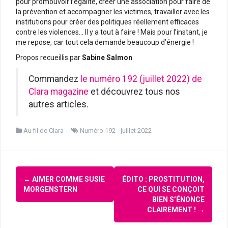
pour promouvoir l’égalité, créer une association pour faire de
la prévention et accompagner les victimes, travailler avec les
institutions pour créer des politiques réellement efficaces
contre les violences… Il y a tout à faire ! Mais pour l’instant, je
me repose, car tout cela demande beaucoup d’énergie !
Propos recueillis par
Sabine Salmon
Commandez
le numéro 192 (juillet 2022) de
Clara magazine
et découvrez tous nos
autres articles.
Au fil de Clara
Numéro 192 - juillet 2022
Navigation
←
AIMER COMME SUSIE
ÉDITO : PROSTITUTION,
d'article
MORGENSTERN
CE QUI SE CONÇOIT
BIEN S’ÉNONCE
CLAIREMENT !
→