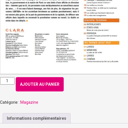
quantité
AJOUTER AU PANIER
de
Numéro
192
Catégorie :
Magazine
-
Juillet
2022
Informations complémentaires