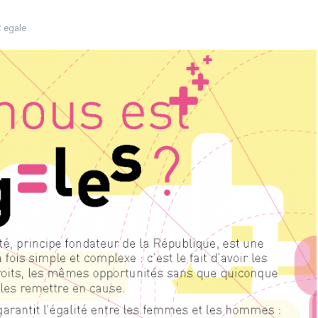
:
egale