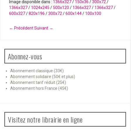
Image disponible dans :
1366x327
/
150x36
/
300x72
/
1366x327
/
1024x245
/
500x120
/
1366x327
/
1366x327
/
600x327
/
820x196
/
300x72
/
600x144
/
100x100
← Précédent
Suivant →
Abonnez-vous
Abonnement classique (33€)
Abonnement solidaire (50€ et plus)
Abonnement tarif réduit (25€)
Abonnement hors France (45€)
Visitez notre librairie en ligne