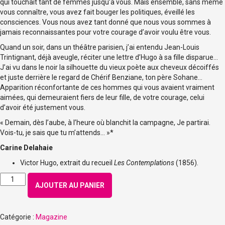
qui touchait tant de femmes jusqu’à vous. Mais ensemble, sans même
vous connaître, vous avez fait bouger les politiques, éveillé les
consciences. Vous nous avez tant donné que nous vous sommes à
jamais reconnaissantes pour votre courage d’avoir voulu être vous.
Quand un soir, dans un théâtre parisien, j’ai entendu Jean-Louis
Trintignant, déjà aveugle, réciter une lettre d’Hugo à sa fille disparue…
J’ai vu dans le noir la silhouette du vieux poète aux cheveux décoiffés
et juste derrière le regard de Chérif Benziane, ton père Sohane…
Apparition réconfortante de ces hommes qui vous avaient vraiment
aimées, qui demeuraient fiers de leur fille, de votre courage, celui
d’avoir été justement vous.
« Demain, dès l’aube, à l’heure où blanchit la campagne, Je partirai.
Vois-tu, je sais que tu m’attends… »*
Carine Delahaie
Victor Hugo, extrait du recueil
Les Contemplations
(1856).
quantité
AJOUTER AU PANIER
de
Numéro
198
Catégorie :
Magazine
-