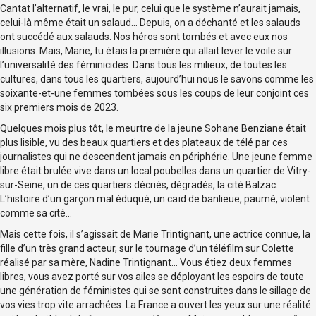
Cantat l’alternatif, le vrai, le pur, celui que le système n’aurait jamais,
celui-là même était un salaud… Depuis, on a déchanté et les salauds
ont succédé aux salauds. Nos héros sont tombés et avec eux nos
illusions. Mais, Marie, tu étais la première qui allait lever le voile sur
l’universalité des féminicides. Dans tous les milieux, de toutes les
cultures, dans tous les quartiers, aujourd’hui nous le savons comme les
soixante-et-une femmes tombées sous les coups de leur conjoint ces
six premiers mois de 2023.
Quelques mois plus tôt, le meurtre de la jeune Sohane Benziane était
plus lisible, vu des beaux quartiers et des plateaux de télé par ces
journalistes qui ne descendent jamais en périphérie. Une jeune femme
libre était brulée vive dans un local poubelles dans un quartier de Vitry-
sur-Seine, un de ces quartiers décriés, dégradés, la cité Balzac.
L’histoire d’un garçon mal éduqué, un caïd de banlieue, paumé, violent
comme sa cité…
Mais cette fois, il s’agissait de Marie Trintignant, une actrice connue, la
fille d’un très grand acteur, sur le tournage d’un téléfilm sur Colette
réalisé par sa mère, Nadine Trintignant… Vous étiez deux femmes
libres, vous avez porté sur vos ailes se déployant les espoirs de toute
une génération de féministes qui se sont construites dans le sillage de
vos vies trop vite arrachées. La France a ouvert les yeux sur une réalité