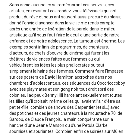
Sans ironie aucune en se remémorant ces oeuvres, ces
artistes, en revisitant ces rendez-vous télévisuels qui ont
produit du rêve et nous ont souvent aussi procuré du plaisir,
donné l’envie d’avancer dans la vie, je me rends compte
après une année de libération de la parole dans le milieu
artistique qu’il nous faut faire le deuil d’une partie de notre
enfance et de notre adolescence. La tumeur est énorme. Les
exemples sont infinis de programmes, de chanteurs,
d’acteurs, de chefs d’oeuvre du cinéma qui furent les
théâtres de violences faites aux femmes ou qui
véhiculèrent les idées les plus phallocrates ou tout
simplement la haine des femmes. Comment faire l’impasse
sur ces posters de David Hamilton accrochés dans nos
chambres d’adolescent.e.s, ces séquences du Cocoricocoboy
avec ses playmates et son gong noir tout droit sorti des
colonies, l’adipeux Benny Hill harcelant sexuellement toutes
les filles qu’il croisait, même celles qui avaient l’air d’être sa
petite-fille, combien de shows des Carpentier (et si…) avec
des potiches et des jeunes chanteurs à la moustache 70, de
Sardou, de Claude François, la main conquérante sur la
hanche d’une Jeane Manson ou d’une Petula Clarke
soumises et souriantes. Combien enfin de soirées sur M6 en