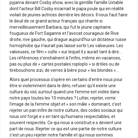
pyjama devant Cosby show, avec la gentille famille Uxtable
dont l’acteur Bill Cosby incarnait le papa poule qui en réalité
violait de jeunes actrices derrière les décors. Il nous faut faire
le deuil de ce grand acteur français qui chante si
merveilleusement Barbara, qui fut le jeune capitaine
fougueux de Fort Saganne et l’avocat courageux de Rive
droite, rive gauche, qui drague aujourd’hui un dictateur russe
homophobe qui n’aurait pas laissé sortir Les valseuses. Les
valseuses, ce film « culte » sur lequel il y aurait tant à dire…
Les références s’enchaînent à l’infini, même en vacances,
pas ou plus de « cartes postales roploplo » si drôles ou de
tirebouchons zizi, de verres à bière pour « les blondes »…
Alors quel processus s’opère en certains d’entre nous pour
être si violemment dans le déni, refuser qu’il existe une
culture du viol, surtout quand une femme est violée dans
notre pays toutes les 10 minutes ? Lutter, rejeter, vomir
l’image de la femme objet et « son mâle » dominant, c’est
rejeter un pan infini de notre culture, des codes sociaux qui
nous ont forgé.e.s en tant qu’humains respectables, et
souvent respectés. Ce qui nous a construit.e.s devient une
part de nous. Rejeter ce qui est une partie de notre culture
c’est un peu rejeter notre famille et qui nous sommes