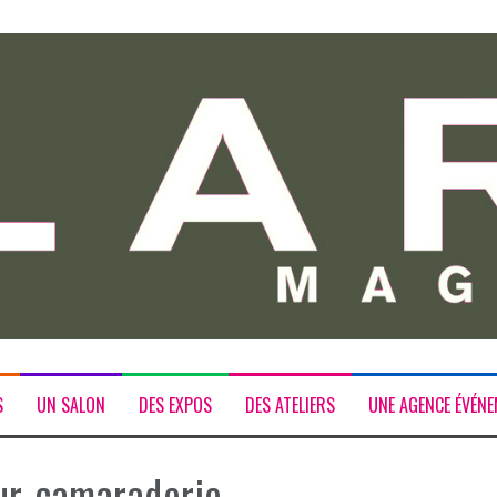
S
UN SALON
DES EXPOS
DES ATELIERS
UNE AGENCE ÉVÉNE
our-camaraderie