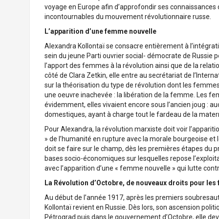
voyage en Europe afin d’approfondir ses connaissances 
incontournables du mouvement révolutionnaire russe.
L’apparition d’une femme nouvelle
Alexandra Kollontaï se consacre entièrement à l’intégrati
sein du jeune Parti ouvrier social- démocrate de Russie 
l’apport des femmes à la révolution ainsi que de la rela
côté de Clara Zetkin, elle entre au secrétariat de l’Inte
sur la théorisation du type de révolution dont les femmes o
une oeuvre inachevée : la libération de la femme. Les fem
évidemment, elles vivaient encore sous l’ancien joug : auc
domestiques, ayant à charge tout le fardeau de la materni
Pour Alexandra, la révolution marxiste doit voir l’appar
» de l’humanité en rupture avec la morale bourgeoise et l
doit se faire sur le champ, dès les premières étapes du
bases socio-économiques sur lesquelles repose l’exploit
avec l’apparition d’une « femme nouvelle » qui lutte contre 
La Révolution d’Octobre, de nouveaux droits pour le
Au début de l’année 1917, après les premiers soubresauts 
Kollontaï revient en Russie. Dès lors, son ascension poli
Pétrograd puis dans le gouvernement d’Octobre, elle d