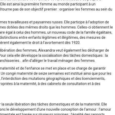
. Elle est ainsi la première femme au monde participant à un
tourne pas de son objectif premier : organiser les femmes au sein du
mmes travailleuses et paysannes russes. Elle participe à l’adoption de
nes dotées des mêmes droits que les hommes. Celles-ci obtiennent le
alaire égal à celui des hommes, un nouveau code de la famille égalitaire,
 distinctions entre enfants légitimes et illégitimes, des mesures de
rent également le droit à l’avortement dès 1920.
la libération des femmes, Alexandra veut également les décharger de
our cela elle développe la socialisation des tâches domestiques : la
lanchisseries… afin d’alléger le travail ménager des femmes.
a maternité et de l’enfance se met en place et se charge de garantir
Un congé maternité de seize semaines est institué ainsi que pour les
 l’interdiction des mutations géographiques et des licenciements,
ppropriées à la maternité, à des cabinets de consultation et à des
la seule libération des tâches domestiques et de la maternité. Elle
 donc le développement d’une nouvelle conception de l’amour : l’amour
imentale est basée sur plusieurs principes : l’égalité des rapports