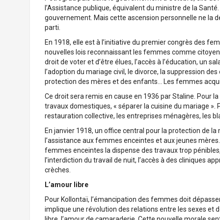
l’Assistance publique, équivalent du ministre de la Santé
gouvernement. Mais cette ascension personnelle ne la dé
parti.
En 1918, elle est à l’initiative du premier congrès des fe
nouvelles lois reconnaissant les femmes comme citoyen
droit de voter et d’être élues, l’accès à l’éducation, un s
l’adoption du mariage civil, le divorce, la suppression des
protection des mères et des enfants… Les femmes acquiè
Ce droit sera remis en cause en 1936 par Staline. Pour 
travaux domestiques, « séparer la cuisine du mariage ». P
restauration collective, les entreprises ménagères, les b
En janvier 1918, un office central pour la protection de l
l’assistance aux femmes enceintes et aux jeunes mères. 
femmes enceintes la dispense des travaux trop pénibles,
l’interdiction du travail de nuit, l’accès à des cliniques a
crèches.
L’amour libre
Pour Kollontaï, l’émancipation des femmes doit dépasser 
implique une révolution des relations entre les sexes et
libre, l’amour de camaraderie. Cette nouvelle morale sent