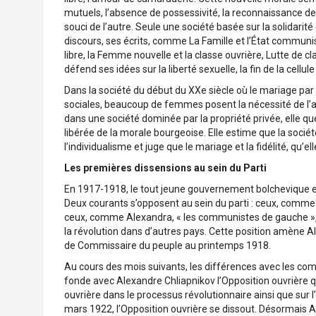
mutuels, l’absence de possessivité, la reconnaissance de
souci de l’autre. Seule une société basée sur la solidarit
discours, ses écrits, comme La Famille et l’État communis
libre, la Femme nouvelle et la classe ouvrière, Lutte de cla
défend ses idées sur la liberté sexuelle, la fin de la cellule
Dans la société du début du XXe siècle où le mariage par
sociales, beaucoup de femmes posent la nécessité de l’am
dans une société dominée par la propriété privée, elle q
libérée de la morale bourgeoise. Elle estime que la socié
l’individualisme et juge que le mariage et la fidélité, qu’e
Les premières dissensions au sein du Parti
En 1917-1918, le tout jeune gouvernement bolchevique est
Deux courants s’opposent au sein du parti : ceux, comme L
ceux, comme Alexandra, « les communistes de gauche », 
la révolution dans d’autres pays. Cette position amène A
de Commissaire du peuple au printemps 1918.
Au cours des mois suivants, les différences avec les co
fonde avec Alexandre Chliapnikov l’Opposition ouvrière qu
ouvrière dans le processus révolutionnaire ainsi que sur 
mars 1922, l’Opposition ouvrière se dissout. Désormais Al