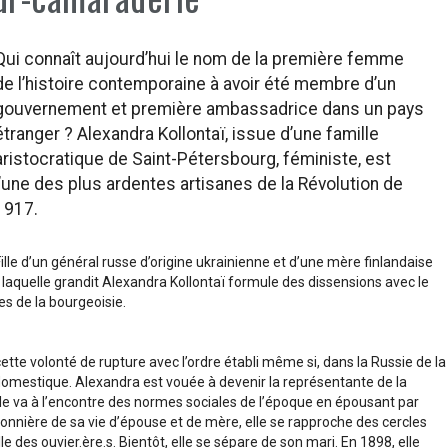
Qui connaît aujourd’hui le nom de la première femme
de l’histoire contemporaine à avoir été membre d’un
gouvernement et première ambassadrice dans un pays
étranger ? Alexandra Kollontaï, issue d’une famille
aristocratique de Saint-Pétersbourg, féministe, est
l’une des plus ardentes artisanes de la Révolution de
1917.
ille d’un général russe d’origine ukrainienne et d’une mère finlandaise
 laquelle grandit Alexandra Kollontaï formule des dissensions avec le
es de la bourgeoisie.
cette volonté de rupture avec l’ordre établi même si, dans la Russie de la
domestique. Alexandra est vouée à devenir la représentante de la
elle va à l’encontre des normes sociales de l’époque en épousant par
isonnière de sa vie d’épouse et de mère, elle se rapproche des cercles
le des ouvier.ère.s. Bientôt, elle se sépare de son mari. En 1898, elle