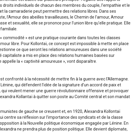
s droits individuels de chacun des membres du couple, l’empathie et le
é et la camaraderie peut permettre des relations libres. Dans ses
te, l’Amour des abeilles travailleuses, le Chemin de l’amour, Amour
sse et sexualité, elle se prononce pour l’union libre qu’elle pratique. Elle
 familiale.
 « commodité » est une pratique courante dans toutes les classes
our libre. Pour Kollontaï, ce concept est impossible à mette en place
uestionne ce que seront les relations amoureuses dans une société
té capitaliste a mis en place des relations humaines basées sur
lle appelle la « captivité amoureuse », vont disparaître.
 confronté à la nécessité de mettre fin à la guerre avec l’Allemagne.
énine, qui défendent l’idée de la signature d’un accord de paix et
qui veulent mener une guerre révolutionnaire offensive et provoquer
lexandra Kollantaï à quitter son poste au Comité central et son mandat
mmunistes de gauche se creusent et, en 1920, Alexandra Kollontaï
i centre sa réflexion sur l’importance des syndicats et de la classe
l’opposition à la Nouvelle politique économique engagée par Lénine. En
exandra ne prendra plus de position politique. Elle devient diplomate,