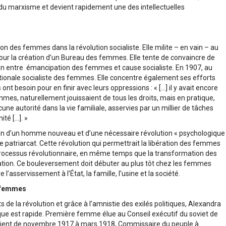
du marxisme et devient rapidement une des intellectuelles
on des femmes dans la révolution socialiste. Elle milite – en vain – au
pour la création d’un Bureau des femmes. Elle tente de convaincre de
tion entre émancipation des femmes et cause socialiste. En 1907, au
rnationale socialiste des femmes. Elle concentre également ses efforts
nt besoin pour en finir avec leurs oppressions : « […] il y avait encore
mes, naturellement jouissaient de tous les droits, mais en pratique,
une autorité dans la vie familiale, asservies par un millier de tâches
té […]. »
ition d’un homme nouveau et d’une nécessaire révolution « psychologique
e patriarcat. Cette révolution qui permettrait la libération des femmes
 processus révolutionnaire, en même temps que la transformation des
ation. Ce bouleversement doit débuter au plus tôt chez les femmes
l’asservissement à l’État, la famille, l’usine et la société.
s femmes
de la révolution et grâce à l’amnistie des exilés politiques, Alexandra
tique est rapide. Première femme élue au Conseil exécutif du soviet de
evient de novembre 1917 à mars 1918, Commissaire du peuple à