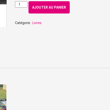
quantité
AJOUTER AU PANIER
de
Ravensbrück
-
Catégorie :
Livres
La
force
des
femmes