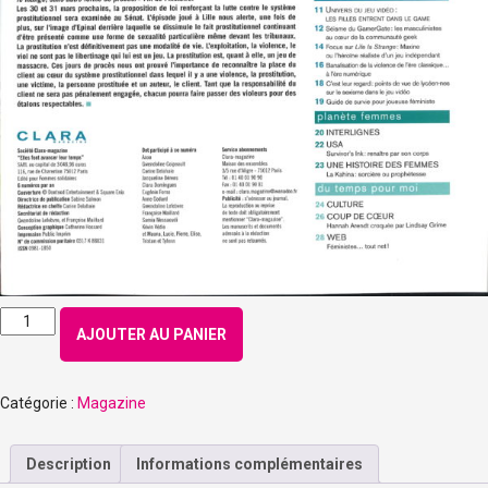
quantité
AJOUTER AU PANIER
de
Numéro
148
Catégorie :
Magazine
–
Mars
2015
Description
Informations complémentaires