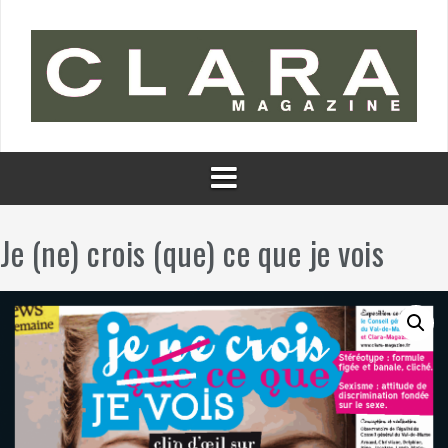
Aller
au
contenu
Je (ne) crois (que) ce que je vois