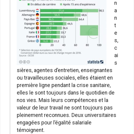
n
a
n
t
e
s,
c
ai
s
sières, agentes d’entretien, enseignantes
ou travailleuses sociales, elles étaient en
première ligne pendant la crise sanitaire,
elles le sont toujours dans le quotidien de
nos vies. Mais leurs compétences et la
valeur de leur travail ne sont toujours pas
pleinement reconnues. Deux universitaires
engagées pour l’égalité salariale
témoignent.