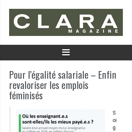
Aller
au
contenu
Pour l’égalité salariale – Enfin
revaloriser les emplois
féminisés
S
oi
g