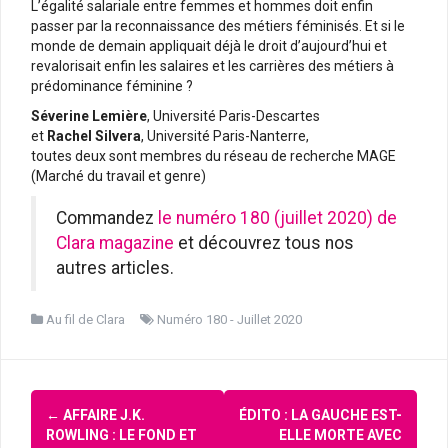
L’égalité salariale entre femmes et hommes doit enfin
passer par la reconnaissance des métiers féminisés. Et si le
monde de demain appliquait déjà le droit d’aujourd’hui et
revalorisait enfin les salaires et les carrières des métiers à
prédominance féminine ?
Séverine Lemière
, Université Paris-Descartes
et
Rachel Silvera
, Université Paris-Nanterre,
toutes deux sont membres du réseau de recherche MAGE
(Marché du travail et genre)
Commandez
le numéro 180 (juillet 2020) de
Clara magazine
et découvrez tous nos
autres articles.
Au fil de Clara
Numéro 180 - Juillet 2020
Navigation
←
AFFAIRE J.K.
ÉDITO : LA GAUCHE EST-
d'article
ROWLING : LE FOND ET
ELLE MORTE AVEC