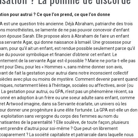
tion pour autrui ? Ce que l’on prend, ce que l’on donne
A est une question très ancienne. Déjà Abraham, patriarche des trois
ions monothéistes, se lamente de ne pas pouvoir concevoir d’enfant
son épouse Sarah. Elle propose alors à Abraham de faire un enfant
sa servante Agar, qui donne naissance à Ismaël. Une grossesse pour
am, pour qu’il ait un enfant, est rendue possible seulement parce qu’il
se du pouvoir symbolique et financier d’obtenir cet enfant. Le
ntement de la servante Agar est-il possible ? Marie ne porta-t-elle pas
ant pour Dieu, pour les « Hommes », sans même donner son avis,
vant de fait la gestation pour autrui dans notre inconscient collectif
es siècles avec plus ou moins de mystère. Comment devenir parent quand
ques, notamment liées à l’héritage, sociales ou affectives, avoir (ou
 La gestation pour autrui, ou GPA, n’est pas un phénomène récent, sa
donné en adoption à un frère ou une soeur adulte sans enfant, comme
ret Artwood imagine, dans sa Servante écarlate, un univers où les
ur donner une progéniture à une élite fortunée. La GPA est-elle un don
ne exploitation sans vergogne du corps des femmes au nom du
matisantes de la parentalité ? Elle soulève, de toute façon, plusieurs
ent prendre d’autrui pour soi-même ? Que peut-on librement
accaparement ? La société capitaliste et patriarcale dans laquelle nous