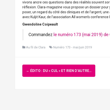
vivons ancre ces questions dans des réalités souvent sor
réflexion. Clara-magazine vous propose un dossier pour y
poser, un regard du côté des cliniques et de l’argent, une
avec Kuljit Kaur, de l’association All women’s conference I
Gwendoline Coipeault
Commandez
le numéro 173 (mai 2019) de
Au fil de Clara
Numéro 173 - mai/juin 2019
Navigation
←
ÉDITO : DU « CUL » ET RIEN D’AUTRE…
d'article