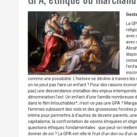
Gesta
La GP
relig
avec 
avec 
Abrah
dispo
conse
l’enf
inscri
comme une possibilité. L’histoire se décline à travers l
on ne peut pas faire un enfant ? Pour des raisons économi
pas) une descendance cristallise des enjeux intemporels.
dénomination l’est. Un enfant d’une famille nombreuse 
dans le film Intouchables*, n’est-ce pas une GPA ? Marga
femmes subissent des viols et des grossesses forcées po
intime pour permettre à d’autres de devenir parents, u
capitalisme, la confrontation de visions étriquées et stig
questions éthiques fondamentales : que peut-on réellem
donner de soi ? La GPA est-elle le fruit d’un don ou d’un 