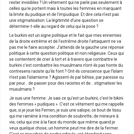
rester invisibles ? Un vêtement qui ne parle pas seulement à
celles qui le portent mais à toutes les femmes en marquant
la limite du pudique et de l’impudique. Et dire cela n’est pas
une stigmatisation. La légitimité d’une question se
détermine-t-elle au regard de celui qui la pose ?
Le burkini est un signe politique et le fait que mes ennemies
de la droite extrême et de l’extrême droite l’attaquent ne va
pas me le faire accepter. J’attends de la gauche une réponse
politique à cette question politique et non religieuse. Ceux qui
se contentent de crier à tort et à travers que combattre le
burkini c’est combattre les musulmans n’ont-ils pas honte du
contresens raciste qu’ils font ? Ont-ils conscience que l’Islam
n’est pas l’islamisme ? Agissent-ils par bêtise, par paresse ou
par peur… de passer pour des racistes et de… stigmatiser les
musulmans ?
Je suis une femme. Je sais ce qu’est un burkini, c’est le bikini
des femmes « pudiques ». C’est ce vêtement qui me rappelle
que, si je joue les Femen, je suis une salope, ce bout de tissu
qui me ramène à ma condition de soubrette, de mineure à
vie, celui qui crie à la face du monde que même quand je
veux quelque chose, un homme peut me dire de la fermer.
C’est ce mouchoir de poche ridicule, cet étendard sans