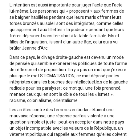
L’intention est aussi importante pour juger l’acte que l’acte
lui-même. Les personnes qui « proposent » aux femmes de
se baigner habillées pendant que leurs maris offrent leurs
torses bronzés au soleil sont des intégristes, comme celles
qui apprennent aux fillettes « la pudeur » pendant que leurs
frères déjeunent sans tee-shirt à la table familiale. Fils et
filles de l’inquisition, ils sont d’un autre âge, celui qui a vu
brûler Jeanne d’Arc.
Dans ce pays, le clivage droite-gauche est devenu un mode
de pensée qui semble exonérer les politiques de toute forme
de réflexion et de proposition. Il n’y a pas un mot que j’exècre
plus que le mot STIGMATISATION, ce mot déposé par les
intégristes dans les bouches des intellectuel.le.s de la gauche
radicale pour les paralyser ; ce mot qui, une fois prononcé,
menace ceux qui en sont la cible de tous les « ismes »,
racisme, colonialisme, orientalisme…
Les arrêtés contre des femmes en burkini étaient une
mauvaise réponse, une réponse parfois violente à une
question simple et juste : peut-on accepter dans notre pays
un objet incompatible avec les valeurs de la République, un
vêtement politique qui rappelle aux femmes qu’elles doivent