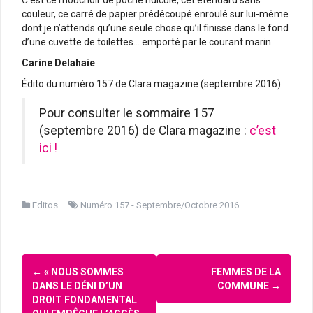
couleur, ce carré de papier prédécoupé enroulé sur lui-même
dont je n’attends qu’une seule chose qu’il finisse dans le fond
d’une cuvette de toilettes… emporté par le courant marin.
Carine Delahaie
Édito du numéro 157 de Clara magazine (septembre 2016)
Pour consulter le sommaire 157
(septembre 2016) de Clara magazine :
c’est
ici !
Editos
Numéro 157 - Septembre/Octobre 2016
Navigation
←
« NOUS SOMMES
FEMMES DE LA
d'article
DANS LE DÉNI D’UN
COMMUNE
→
DROIT FONDAMENTAL