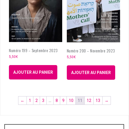
Numéro 199 – Septembre 2023
Numéro 200 – Novembre 2023
5,50
€
5,50
€
AJOUTER AU PANIER
AJOUTER AU PANIER
←
1
2
3
…
8
9
10
11
12
13
→