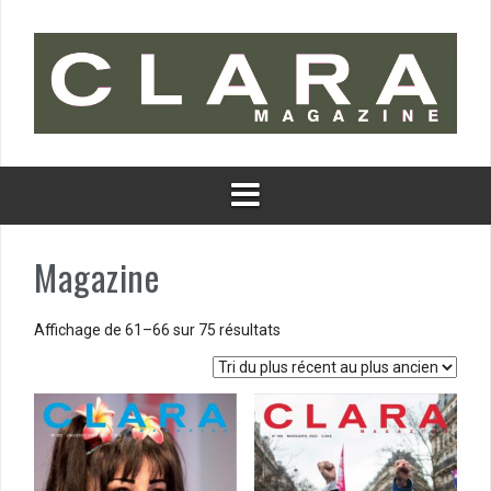
Aller
au
contenu
Magazine
Trié
Affichage de 61–66 sur 75 résultats
du
plus
récent
au
plus
ancien