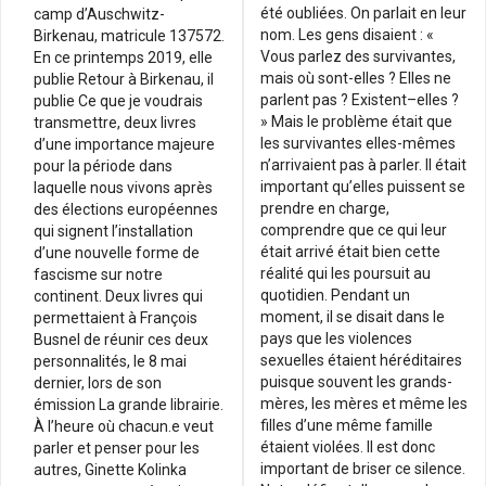
été oubliées. On parlait en leur
camp d’Auschwitz-
nom. Les gens disaient : «
Birkenau, matricule 137572.
Vous parlez des survivantes,
En ce printemps 2019, elle
mais où sont-elles ? Elles ne
publie Retour à Birkenau, il
parlent pas ? Existent–elles ?
publie Ce que je voudrais
» Mais le problème était que
transmettre, deux livres
les survivantes elles-mêmes
d’une importance majeure
n’arrivaient pas à parler. Il était
pour la période dans
important qu’elles puissent se
laquelle nous vivons après
prendre en charge,
des élections européennes
comprendre que ce qui leur
qui signent l’installation
était arrivé était bien cette
d’une nouvelle forme de
réalité qui les poursuit au
fascisme sur notre
quotidien. Pendant un
continent. Deux livres qui
moment, il se disait dans le
permettaient à François
pays que les violences
Busnel de réunir ces deux
sexuelles étaient héréditaires
personnalités, le 8 mai
puisque souvent les grands-
dernier, lors de son
mères, les mères et même les
émission La grande librairie.
filles d’une même famille
À l’heure où chacun.e veut
étaient violées. Il est donc
parler et penser pour les
important de briser ce silence.
autres, Ginette Kolinka