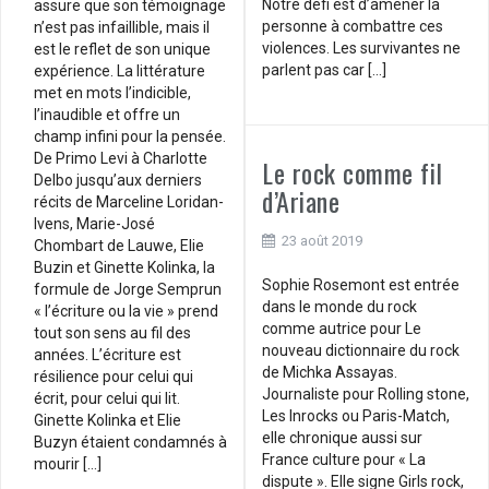
Notre défi est d’amener la
assure que son témoignage
personne à combattre ces
n’est pas infaillible, mais il
violences. Les survivantes ne
est le reflet de son unique
parlent pas car […]
expérience. La littérature
met en mots l’indicible,
l’inaudible et offre un
champ infini pour la pensée.
De Primo Levi à Charlotte
Le rock comme fil
Delbo jusqu’aux derniers
d’Ariane
récits de Marceline Loridan-
Ivens, Marie-José
23 août 2019
Chombart de Lauwe, Elie
Buzin et Ginette Kolinka, la
Sophie Rosemont est entrée
formule de Jorge Semprun
dans le monde du rock
« l’écriture ou la vie » prend
comme autrice pour Le
tout son sens au fil des
nouveau dictionnaire du rock
années. L’écriture est
de Michka Assayas.
résilience pour celui qui
Journaliste pour Rolling stone,
écrit, pour celui qui lit.
Les Inrocks ou Paris-Match,
Ginette Kolinka et Elie
elle chronique aussi sur
Buzyn étaient condamnés à
France culture pour « La
mourir […]
dispute ». Elle signe Girls rock,