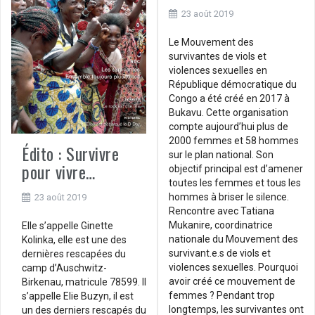
23 août 2019
Le Mouvement des
survivantes de viols et
violences sexuelles en
République démocratique du
Congo a été créé en 2017 à
Bukavu. Cette organisation
compte aujourd’hui plus de
2000 femmes et 58 hommes
Édito : Survivre
sur le plan national. Son
pour vivre…
objectif principal est d’amener
toutes les femmes et tous les
hommes à briser le silence.
23 août 2019
Rencontre avec Tatiana
Mukanire, coordinatrice
Elle s’appelle Ginette
nationale du Mouvement des
Kolinka, elle est une des
survivant.e.s de viols et
dernières rescapées du
violences sexuelles. Pourquoi
camp d’Auschwitz-
avoir créé ce mouvement de
Birkenau, matricule 78599. Il
femmes ? Pendant trop
s’appelle Elie Buzyn, il est
longtemps, les survivantes ont
un des derniers rescapés du