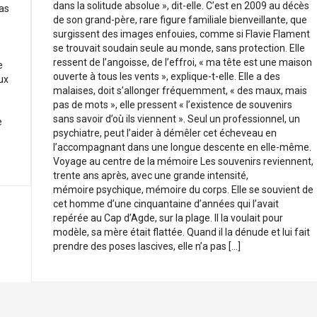
dans la solitude absolue », dit-elle. C’est en 2009 au décès
pas
de son grand-père, rare figure familiale bienveillante, que
surgissent des images enfouies, comme si Flavie Flament
se trouvait soudain seule au monde, sans protection. Elle
ressent de l’angoisse, de l’effroi, « ma tête est une maison
e
ouverte à tous les vents », explique-t-elle. Elle a des
ux
malaises, doit s’allonger fréquemment, « des maux, mais
pas de mots », elle pressent « l’existence de souvenirs
sans savoir d’où ils viennent ». Seul un professionnel, un
e
psychiatre, peut l’aider à démêler cet écheveau en
l’accompagnant dans une longue descente en elle-même.
Voyage au centre de la mémoire Les souvenirs reviennent,
trente ans après, avec une grande intensité,
mémoire psychique, mémoire du corps. Elle se souvient de
cet homme d’une cinquantaine d’années qui l’avait
repérée au Cap d’Agde, sur la plage. Il la voulait pour
modèle, sa mère était flattée. Quand il la dénude et lui fait
prendre des poses lascives, elle n’a pas […]