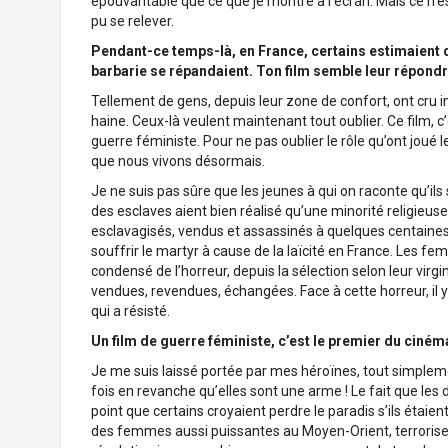
épouvantable que ce que je montre à l’écran. Mais ce n’est
pu se relever.
Pendant-ce temps-là, en France, certains estimaient qu’
barbarie se répandaient. Ton film semble leur répondr
Tellement de gens, depuis leur zone de confort, ont cru intel
haine. Ceux-là veulent maintenant tout oublier. Ce film, c’
guerre féministe. Pour ne pas oublier le rôle qu’ont joué
que nous vivons désormais.
Je ne suis pas sûre que les jeunes à qui on raconte qu’il
des esclaves aient bien réalisé qu’une minorité religieuse, 
esclavagisés, vendus et assassinés à quelques centaines
souffrir le martyr à cause de la laïcité en France. Les f
condensé de l’horreur, depuis la sélection selon leur virgin
vendues, revendues, échangées. Face à cette horreur, il y
qui a résisté.
Un film de guerre féministe, c’est le premier du ciném
Je me suis laissé portée par mes héroïnes, tout simpleme
fois en revanche qu’elles sont une arme ! Le fait que les
point que certains croyaient perdre le paradis s’ils étai
des femmes aussi puissantes au Moyen-Orient, terroriser l’