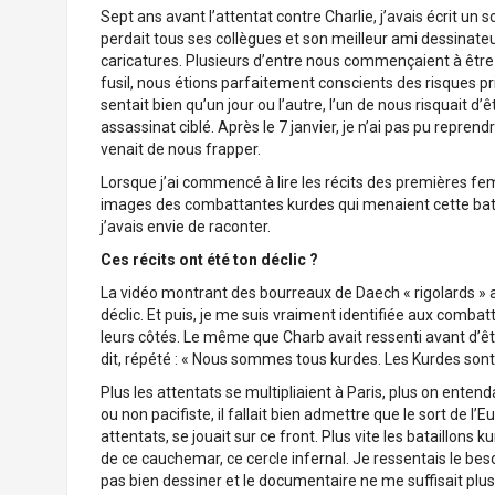
Sept ans avant l’attentat contre Charlie, j’avais écrit un sc
perdait tous ses collègues et son meilleur ami dessinateur
caricatures. Plusieurs d’entre nous commençaient à être p
fusil, nous étions parfaitement conscients des risques pri
sentait bien qu’un jour ou l’autre, l’un de nous risquait 
assassinat ciblé. Après le 7 janvier, je n’ai pas pu reprendr
venait de nous frapper.
Lorsque j’ai commencé à lire les récits des premières fe
images des combattantes kurdes qui menaient cette bataill
j’avais envie de raconter.
Ces récits ont été ton déclic ?
La vidéo montrant des bourreaux de Daech « rigolards » 
déclic. Et puis, je me suis vraiment identifiée aux combat
leurs côtés. Le même que Charb avait ressenti avant d’être a
dit, répété : « Nous sommes tous kurdes. Les Kurdes sont
Plus les attentats se multipliaient à Paris, plus on enten
ou non pacifiste, il fallait bien admettre que le sort de l
attentats, se jouait sur ce front. Plus vite les bataillons
de ce cauchemar, ce cercle infernal. Je ressentais le beso
pas bien dessiner et le documentaire ne me suffisait plus