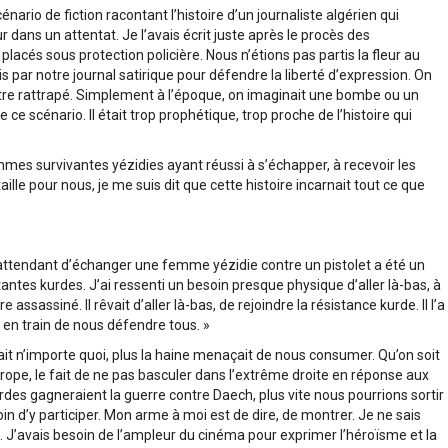
énario de fiction racontant l’histoire d’un journaliste algérien qui
 dans un attentat. Je l’avais écrit juste après le procès des
lacés sous protection policière. Nous n’étions pas partis la fleur au
s par notre journal satirique pour défendre la liberté d’expression. On
d’être rattrapé. Simplement à l’époque, on imaginait une bombe ou un
e ce scénario. Il était trop prophétique, trop proche de l’histoire qui
mmes survivantes yézidies ayant réussi à s’échapper, à recevoir les
e pour nous, je me suis dit que cette histoire incarnait tout ce que
attendant d’échanger une femme yézidie contre un pistolet a été un
tantes kurdes. J’ai ressenti un besoin presque physique d’aller là-bas, à
ssassiné. Il rêvait d’aller là-bas, de rejoindre la résistance kurde. Il l’a
 en train de nous défendre tous. »
dait n’importe quoi, plus la haine menaçait de nous consumer. Qu’on soit
’Europe, le fait de ne pas basculer dans l’extrême droite en réponse aux
 kurdes gagneraient la guerre contre Daech, plus vite nous pourrions sortir
in d’y participer. Mon arme à moi est de dire, de montrer. Je ne sais
. J’avais besoin de l’ampleur du cinéma pour exprimer l’héroïsme et la