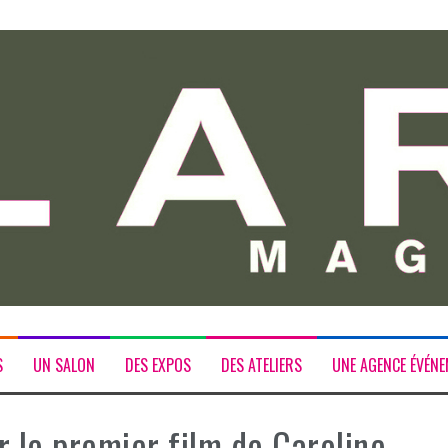
S
UN SALON
DES EXPOS
DES ATELIERS
UNE AGENCE ÉVÉNE
r le premier film de Caroline