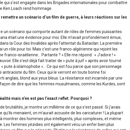
e qui s’est engagée dans les Brigades internationales pour combattre
m de Ken Loach rend hommage.
 remettre un scénario d’un film de guerre, à leurs réactions sur les
ire un scénario qui comporte autant de rôles de femmes puissantes
ordana était une évidence pour moi. Elle m’avait profondément émue,
dans la Cour des Invalides après l’attentat du Bataclan. La première
i un rôle pour toi. Mais c’est une franco-algérienne qui rejoint les
 franco-israélienne… Partante ? » Elle me répond : « J’adore ! »
voir. Elle s’est déjà fait traiter de « pute à juif » après avoir tourné
de « pute à islamophobe »… Ce qui est fou parce que son personnage
antiraciste du film. Ceux qui le verront en toute bonne foi
ti anglais, blond aux yeux bleus. La résistance est incarnée par une
ne façon de dire que les femmes musulmanes, comme les Kurdes, sont
éalité mais n’en est pas l’exact reflet. Pourquoi ?
e brutalités, je montre un millième de ce qui s’est passé. Si j’avais
e qu’ils menaient, on m’aurait accusée de les caricaturer ! La plupart
e à montrer des hommes plus intelligents, plus complexes, et même
udie. Les femmes yézidies ont également vécu un enfer bien plus