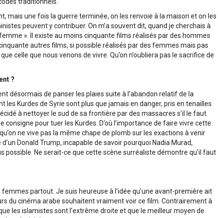
odes traditionnels.
 mais une fois la guerre terminée, on les renvoie à la maison et on les
éministes peuvent y contribuer. On m’a souvent dit, quand je cherchais à
une femme ». Il existe au moins cinquante films réalisés par des hommes
 cinquante autres films, si possible réalisés par des femmes mais pas
ue celle que nous venons de vivre. Qu’on n’oubliera pas le sacrifice de
ent ?
ent désormais de panser les plaies suite à l’abandon relatif de la
nt les Kurdes de Syrie sont plus que jamais en danger, pris en tenailles
cidé à nettoyer le sud de sa frontière par des massacres s’il le faut.
e consigne pour tuer les Kurdes. D’où l’importance de faire vivre cette
 qu’on ne vive pas la même chape de plomb sur les exactions à venir
nte d’un Donald Trump, incapable de savoir pourquoi Nadia Murad,
lus possible. Ne serait-ce que cette scène surréaliste démontre qu’il faut
des femmes partout. Je suis heureuse à l’idée qu’une avant-première ait
urs du cinéma arabe souhaitent vraiment voir ce film. Contrairement à
que les islamistes sont l’extrême droite et que le meilleur moyen de