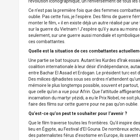
révolution iconographique, un renversement de tous les c
Ce n’est pas la première fois que des femmes combattent,
oublie. Pas cette fois, je l’espère. Des films de guerre f
monter le film, « il en existe déjà un autre réalisé par 
sur la guerre du Vietnam ! J’espère qu’il y aura au moins
seulement, sur une guerre aussi mondiale et symbolique q
ces combattantes.
Quelle est la situation de ces combattantes actuellem
Une partie se bat toujours. Autant les Kurdes d’Irak essai
coalition internationale à leur désir d’indépendance, auta
entre Bachar El Assad et Erdogan. Le président turc est dé
Des milices djihadistes sous ses ordres n’attendent qu’un
mémoire le plus longtemps possible, souvent et partout,
que celle qu’on a vue pour Afrin. Que l’attitude affligea
incarnation du martyr yézidi, a eu le Prix Nobel, ne soit p
faire des films sur cette guerre pour ne pas qu’on oublie.
Qu’est-ce qu’on peut te souhaiter pour l’avenir ?
Que le film traverse toutes les frontières. Qu’il inspire 
lieu en Égypte, au Festival d’El Gouna. De nombreux acte
des paternalistes férus d’exotisme en Europe, ils savent 