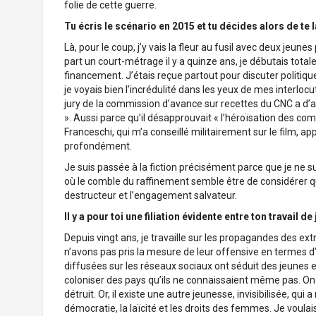
folie de cette guerre.
Tu écris le scénario en 2015 et tu décides alors de te
Là, pour le coup, j’y vais la fleur au fusil avec deux jeu
part un court-métrage il y a quinze ans, je débutais tota
financement. J’étais reçue partout pour discuter politiqu
je voyais bien l’incrédulité dans les yeux de mes interlocu
jury de la commission d’avance sur recettes du CNC a d’aill
». Aussi parce qu’il désapprouvait « l’héroïsation des com
Franceschi, qui m’a conseillé militairement sur le film, a
profondément.
Je suis passée à la fiction précisément parce que je ne su
où le comble du raffinement semble être de considérer qu
destructeur et l’engagement salvateur.
Il y a pour toi une filiation évidente entre ton travail de
Depuis vingt ans, je travaille sur les propagandes des 
n’avons pas pris la mesure de leur offensive en termes 
diffusées sur les réseaux sociaux ont séduit des jeunes 
coloniser des pays qu’ils ne connaissaient même pas. On ne
détruit. Or, il existe une autre jeunesse, invisibilisée, qu
démocratie, la laïcité et les droits des femmes. Je voulais