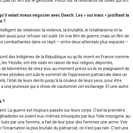
 pas un film sur le génocide. Plutôt sur la résistance de celles qui ont
il valait mieux négocier avec Daech. Les « oui mais » justifiant la
e ?
ligent de relativiser la violence, la brutalité, le totalitarisme et la
est aussi pour refuser cet oubli. Un vrai film de guerre, mais un film de
 les combattantes dans ce répit — entre deux attentats plus espacés —
s sont des Indigènes de la République ou qu’ils vivent en France comme
les Yézidis, ont été visés en raison de leur religion, déportés,
 de kilomètres de chez eux, au moment précis où ils se plaignaient de
emmes yézidies ont subi le sommet de l’oppression patriarcale dans un
ité, l’état de leurs dents jusqu’à la couleur de leurs yeux, pour être
 a une jeunesse qui a choisi de cautionner cet esclavage. Et une autre
a ?
nt. La guerre est toujours passée sur leurs corps. C’est la première
 djihadistes se soient eux-mêmes intoxiqués par leur folie misogyne, au
ent tués par une femme, a fait de leur peur des femmes une arme. Voir
incarnation la plus brutale du patriarcat, ce n’est pas rien. C’est une