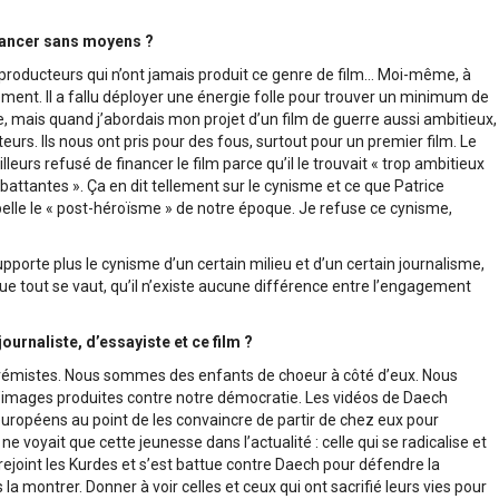
 lancer sans moyens ?
nes producteurs qui n’ont jamais produit ce genre de film… Moi-même, à
lement. Il a fallu déployer une énergie folle pour trouver un minimum de
e, mais quand j’abordais mon projet d’un film de guerre aussi ambitieux,
teurs. Ils nous ont pris pour des fous, surtout pour un premier film. Le
eurs refusé de financer le film parce qu’il le trouvait « trop ambitieux
battantes ». Ça en dit tellement sur le cynisme et ce que Patrice
ppelle le « post-héroïsme » de notre époque. Je refuse ce cynisme,
pporte plus le cynisme d’un certain milieu et d’un certain journalisme,
e tout se vaut, qu’il n’existe aucune différence entre l’engagement
 journaliste, d’essayiste et ce film ?
extrémistes. Nous sommes des enfants de choeur à côté d’eux. Nous
d’images produites contre notre démocratie. Les vidéos de Daech
européens au point de les convaincre de partir de chez eux pour
 voyait que cette jeunesse dans l’actualité : celle qui se radicalise et
i a rejoint les Kurdes et s’est battue contre Daech pour défendre la
 la montrer. Donner à voir celles et ceux qui ont sacrifié leurs vies pour