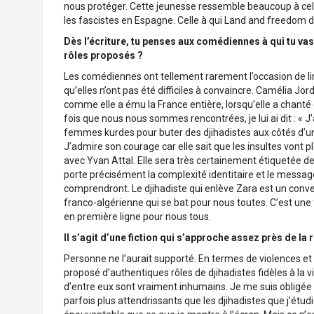
nous protéger. Cette jeunesse ressemble beaucoup à cell
les fascistes en Espagne. Celle à qui Land and freedo
Dès l’écriture, tu penses aux comédiennes à qui tu vas
rôles proposés ?
Les comédiennes ont tellement rarement l’occasion de l
qu’elles n’ont pas été difficiles à convaincre. Camélia J
comme elle a ému la France entière, lorsqu’elle a chanté 
fois que nous nous sommes rencontrées, je lui ai dit : « J’a
femmes kurdes pour buter des djihadistes aux côtés d’une
J’admire son courage car elle sait que les insultes vont pleu
avec Yvan Attal. Elle sera très certainement étiquetée 
porte précisément la complexité identitaire et le message 
comprendront. Le djihadiste qui enlève Zara est un conver
franco-algérienne qui se bat pour nous toutes. C’est u
en première ligne pour nous tous.
Il s’agit d’une fiction qui s’approche assez près de la r
Personne ne l’aurait supporté. En termes de violences et d
proposé d’authentiques rôles de djihadistes fidèles à la vi
d’entre eux sont vraiment inhumains. Je me suis obligé
parfois plus attendrissants que les djihadistes que j’ét