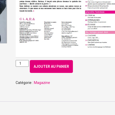
quantité
AJOUTER AU PANIER
de
Numéro
190
Catégorie :
Magazine
-
Mars
2022