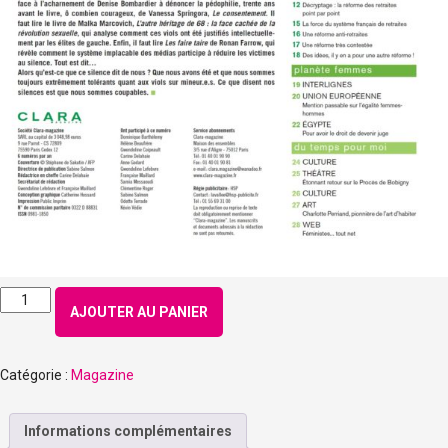
quantité
AJOUTER AU PANIER
de
Numéro
177
Catégorie :
Magazine
-
Janvier
2020
Informations complémentaires