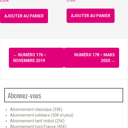
5,50
€
5,50
€
AJOUTER AU PANIER
AJOUTER AU PANIER
Navigation
←
NUMÉRO 176 –
NUMÉRO 178 – MARS
d'article
NOVEMBRE 2019
2020
→
Abonnez-vous
Abonnement classique (33€)
Abonnement solidaire (50€ et plus)
Abonnement tarif réduit (25€)
Abonnement hors France (45€)