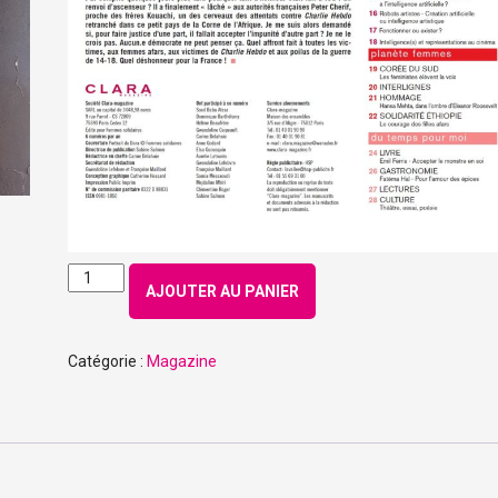
quantité
AJOUTER AU PANIER
de
Numéro
171
Catégorie :
Magazine
-
Janvier
2019