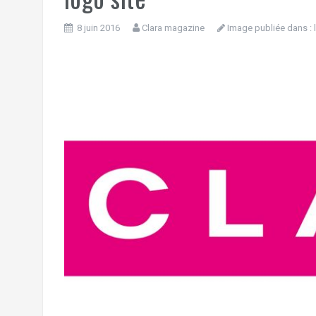
8 juin 2016
Clara magazine
Image publiée dans :